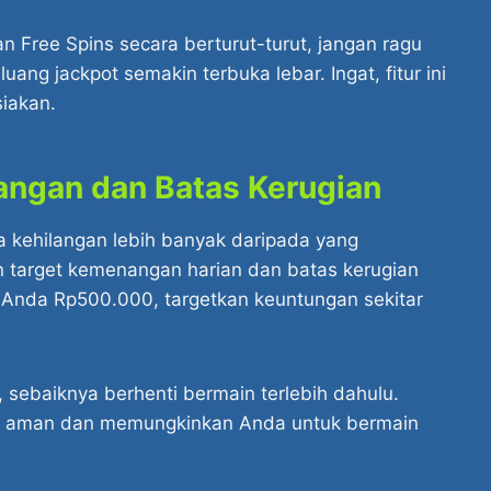
n Free Spins secara berturut-turut, jangan ragu
ang jackpot semakin terbuka lebar. Ingat, fitur ini
iakan.
angan dan Batas Kerugian
 kehilangan lebih banyak daripada yang
an target kemenangan harian dan batas kerugian
l Anda Rp500.000, targetkan keuntungan sekitar
 sebaiknya berhenti bermain terlebih dahulu.
tap aman dan memungkinkan Anda untuk bermain