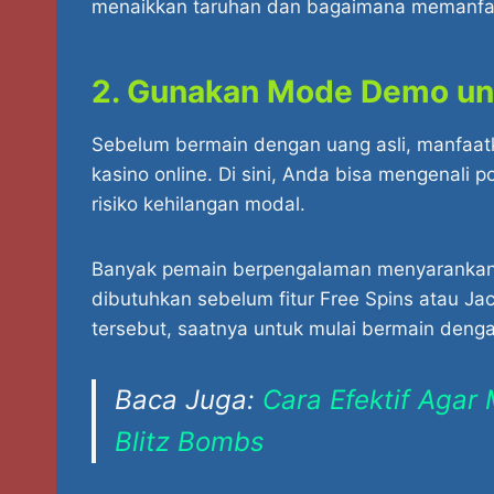
menaikkan taruhan dan bagaimana memanfaa
2. Gunakan Mode Demo un
Sebelum bermain dengan uang asli, manfaat
kasino online. Di sini, Anda bisa mengenali p
risiko kehilangan modal.
Banyak pemain berpengalaman menyarankan
dibutuhkan sebelum fitur Free Spins atau J
tersebut, saatnya untuk mulai bermain denga
Baca Juga:
Cara Efektif Agar
Blitz Bombs