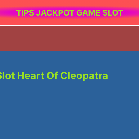
TIPS JACKPOT GAME SLOT
lot Heart Of Cleopatra