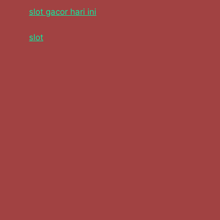
slot gacor hari ini
slot