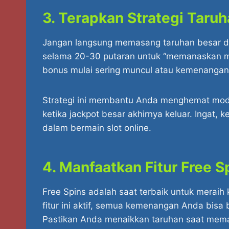
3. Terapkan Strategi Taru
Jangan langsung memasang taruhan besar di 
selama 20-30 putaran untuk “memanaskan me
bonus mulai sering muncul atau kemenangan 
Strategi ini membantu Anda menghemat mod
ketika jackpot besar akhirnya keluar. Ingat,
dalam bermain slot online.
4. Manfaatkan Fitur Free S
Free Spins adalah saat terbaik untuk meraih
fitur ini aktif, semua kemenangan Anda bisa b
Pastikan Anda menaikkan taruhan saat mema