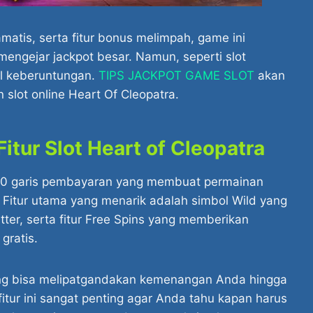
atis, serta fitur bonus melimpah, game ini
 mengejar jackpot besar. Namun, seperti slot
l keberuntungan.
TIPS JACKPOT GAME SLOT
akan
slot online Heart Of Cleopatra.
tur Slot Heart of Cleopatra
n 20 garis pembayaran yang membuat permainan
 Fitur utama yang menarik adalah simbol Wild yang
ter, serta fitur Free Spins yang memberikan
gratis.
er” yang bisa melipatgandakan kemenangan Anda hingga
-fitur ini sangat penting agar Anda tahu kapan harus