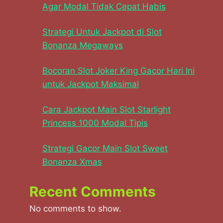
Agar Modal Tidak Cepat Habis
Strategi Untuk Jackpot di Slot
Bonanza Megaways
Bocoran Slot Joker King Gacor Hari Ini
untuk Jackpot Maksimal
Cara Jackpot Main Slot Starlight
Princess 1000 Modal Tipis
Strategi Gacor Main Slot Sweet
Bonanza Xmas
Recent Comments
No comments to show.