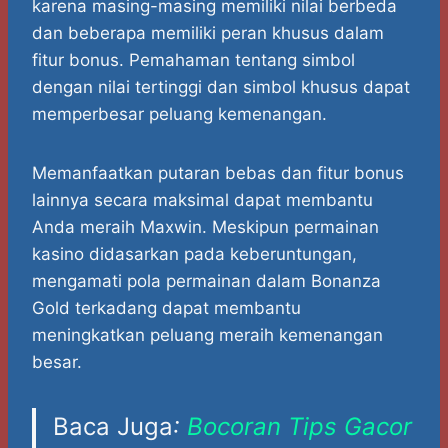
karena masing-masing memiliki nilai berbeda
dan beberapa memiliki peran khusus dalam
fitur bonus. Pemahaman tentang simbol
dengan nilai tertinggi dan simbol khusus dapat
memperbesar peluang kemenangan.
Memanfaatkan putaran bebas dan fitur bonus
lainnya secara maksimal dapat membantu
Anda meraih Maxwin. Meskipun permainan
kasino didasarkan pada keberuntungan,
mengamati pola permainan dalam Bonanza
Gold terkadang dapat membantu
meningkatkan peluang meraih kemenangan
besar.
Baca Juga
:
Bocoran Tips Gacor