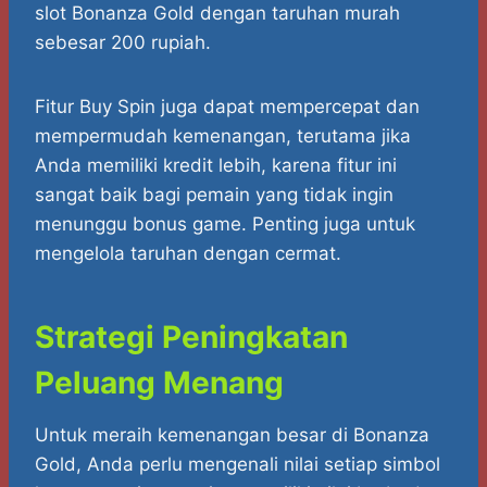
slot Bonanza Gold dengan taruhan murah
sebesar 200 rupiah.
Fitur Buy Spin juga dapat mempercepat dan
mempermudah kemenangan, terutama jika
Anda memiliki kredit lebih, karena fitur ini
sangat baik bagi pemain yang tidak ingin
menunggu bonus game. Penting juga untuk
mengelola taruhan dengan cermat.
Strategi Peningkatan
Peluang Menang
Untuk meraih kemenangan besar di Bonanza
Gold, Anda perlu mengenali nilai setiap simbol