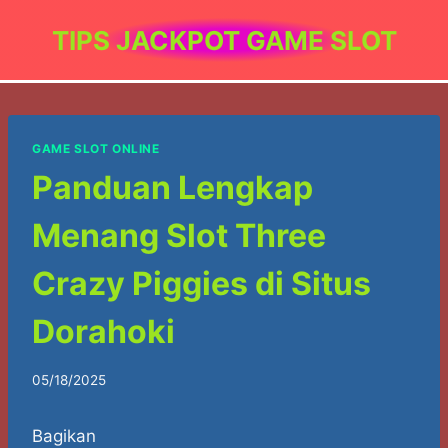
Skip
TIPS JACKPOT GAME SLOT
to
content
GAME SLOT ONLINE
Panduan Lengkap
Menang Slot Three
Crazy Piggies di Situs
Dorahoki
05/18/2025
Bagikan