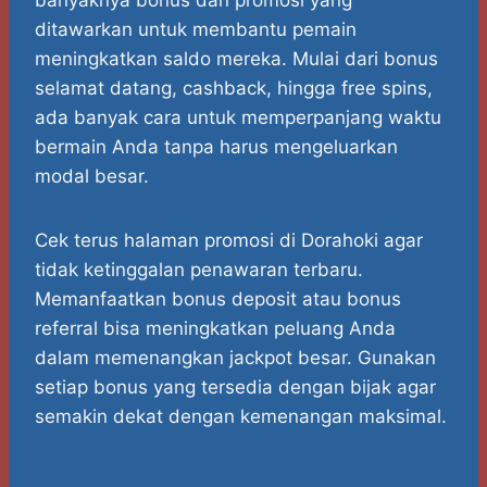
banyaknya bonus dan promosi yang
ditawarkan untuk membantu pemain
meningkatkan saldo mereka. Mulai dari bonus
selamat datang, cashback, hingga free spins,
ada banyak cara untuk memperpanjang waktu
bermain Anda tanpa harus mengeluarkan
modal besar.
Cek terus halaman promosi di Dorahoki agar
tidak ketinggalan penawaran terbaru.
Memanfaatkan bonus deposit atau bonus
referral bisa meningkatkan peluang Anda
dalam memenangkan jackpot besar. Gunakan
setiap bonus yang tersedia dengan bijak agar
semakin dekat dengan kemenangan maksimal.