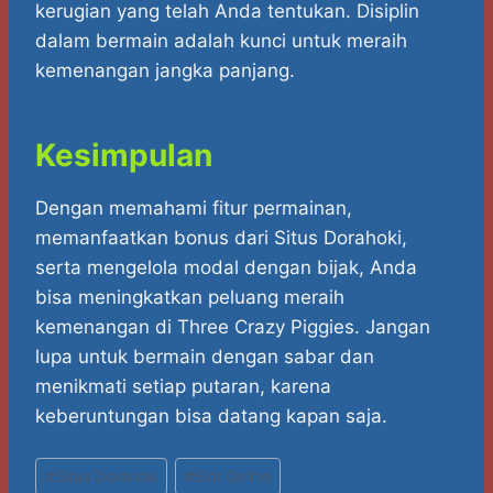
kerugian yang telah Anda tentukan. Disiplin
dalam bermain adalah kunci untuk meraih
kemenangan jangka panjang.
Kesimpulan
Dengan memahami fitur permainan,
memanfaatkan bonus dari Situs Dorahoki,
serta mengelola modal dengan bijak, Anda
bisa meningkatkan peluang meraih
kemenangan di Three Crazy Piggies. Jangan
lupa untuk bermain dengan sabar dan
menikmati setiap putaran, karena
keberuntungan bisa datang kapan saja.
Post
#
Situs Dorahoki
#
Slot Online