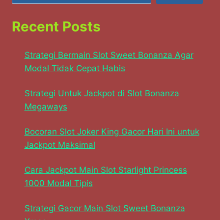
Recent Posts
Strategi Bermain Slot Sweet Bonanza Agar
Modal Tidak Cepat Habis
Strategi Untuk Jackpot di Slot Bonanza
Megaways
Bocoran Slot Joker King Gacor Hari Ini untuk
Jackpot Maksimal
Cara Jackpot Main Slot Starlight Princess
1000 Modal Tipis
Strategi Gacor Main Slot Sweet Bonanza