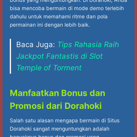
bonus yang menguntungkan. Di Dorahoki, Anda
bisa mencoba bermain di mode demo terlebih
dahulu untuk memahami ritme dan pola
permainan ini dengan lebih baik.
Baca Juga:
Tips Rahasia Raih
Jackpot Fantastis di Slot
Temple of Torment
Manfaatkan Bonus dan
Promosi dari Dorahoki
Salah satu alasan mengapa bermain di Situs
Dorahoki sangat menguntungkan adalah