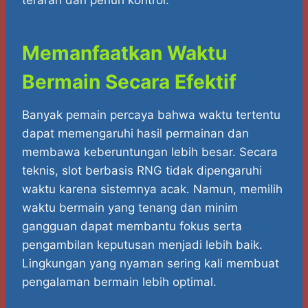
terarah dan penuh kontrol.
Memanfaatkan Waktu
Bermain Secara Efektif
Banyak pemain percaya bahwa waktu tertentu
dapat memengaruhi hasil permainan dan
membawa keberuntungan lebih besar. Secara
teknis, slot berbasis RNG tidak dipengaruhi
waktu karena sistemnya acak. Namun, memilih
waktu bermain yang tenang dan minim
gangguan dapat membantu fokus serta
pengambilan keputusan menjadi lebih baik.
Lingkungan yang nyaman sering kali membuat
pengalaman bermain lebih optimal.