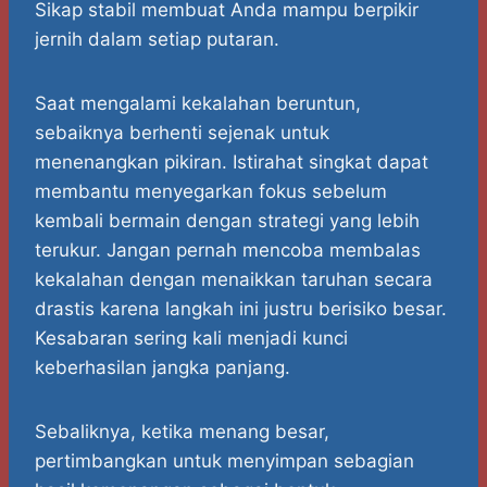
Sikap stabil membuat Anda mampu berpikir
jernih dalam setiap putaran.
Saat mengalami kekalahan beruntun,
sebaiknya berhenti sejenak untuk
menenangkan pikiran. Istirahat singkat dapat
membantu menyegarkan fokus sebelum
kembali bermain dengan strategi yang lebih
terukur. Jangan pernah mencoba membalas
kekalahan dengan menaikkan taruhan secara
drastis karena langkah ini justru berisiko besar.
Kesabaran sering kali menjadi kunci
keberhasilan jangka panjang.
Sebaliknya, ketika menang besar,
pertimbangkan untuk menyimpan sebagian