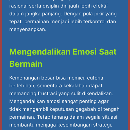
rasional serta disiplin diri jauh lebih efektif
dalam jangka panjang. Dengan pola pikir yang
tepat, permainan menjadi lebih terkontrol dan
menyenangkan.
Mengendalikan Emosi Saat
Bermain
Kemenangan besar bisa memicu euforia
berlebihan, sementara kekalahan dapat
memancing frustrasi yang sulit dikendalikan.
Mengendalikan emosi sangat penting agar
tidak mengambil keputusan gegabah di tengah
permainan. Tetap tenang dalam segala situasi
membantu menjaga keseimbangan strategi.