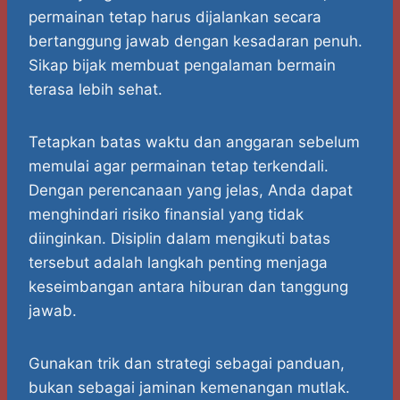
permainan tetap harus dijalankan secara
bertanggung jawab dengan kesadaran penuh.
Sikap bijak membuat pengalaman bermain
terasa lebih sehat.
Tetapkan batas waktu dan anggaran sebelum
memulai agar permainan tetap terkendali.
Dengan perencanaan yang jelas, Anda dapat
menghindari risiko finansial yang tidak
diinginkan. Disiplin dalam mengikuti batas
tersebut adalah langkah penting menjaga
keseimbangan antara hiburan dan tanggung
jawab.
Gunakan trik dan strategi sebagai panduan,
bukan sebagai jaminan kemenangan mutlak.