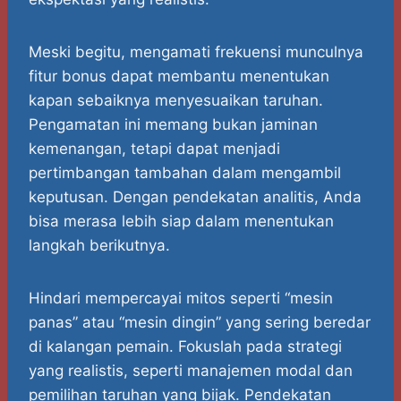
Meski begitu, mengamati frekuensi munculnya
fitur bonus dapat membantu menentukan
kapan sebaiknya menyesuaikan taruhan.
Pengamatan ini memang bukan jaminan
kemenangan, tetapi dapat menjadi
pertimbangan tambahan dalam mengambil
keputusan. Dengan pendekatan analitis, Anda
bisa merasa lebih siap dalam menentukan
langkah berikutnya.
Hindari mempercayai mitos seperti “mesin
panas” atau “mesin dingin” yang sering beredar
di kalangan pemain. Fokuslah pada strategi
yang realistis, seperti manajemen modal dan
pemilihan taruhan yang bijak. Pendekatan