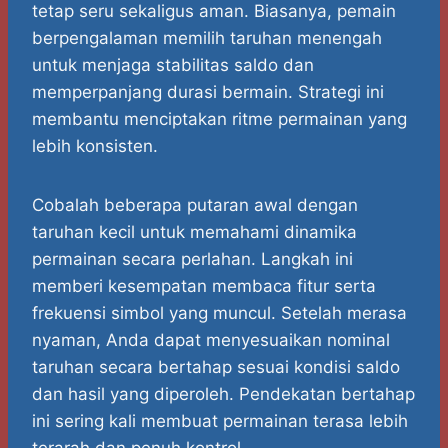
tetap seru sekaligus aman. Biasanya, pemain
berpengalaman memilih taruhan menengah
untuk menjaga stabilitas saldo dan
memperpanjang durasi bermain. Strategi ini
membantu menciptakan ritme permainan yang
lebih konsisten.
Cobalah beberapa putaran awal dengan
taruhan kecil untuk memahami dinamika
permainan secara perlahan. Langkah ini
memberi kesempatan membaca fitur serta
frekuensi simbol yang muncul. Setelah merasa
nyaman, Anda dapat menyesuaikan nominal
taruhan secara bertahap sesuai kondisi saldo
dan hasil yang diperoleh. Pendekatan bertahap
ini sering kali membuat permainan terasa lebih