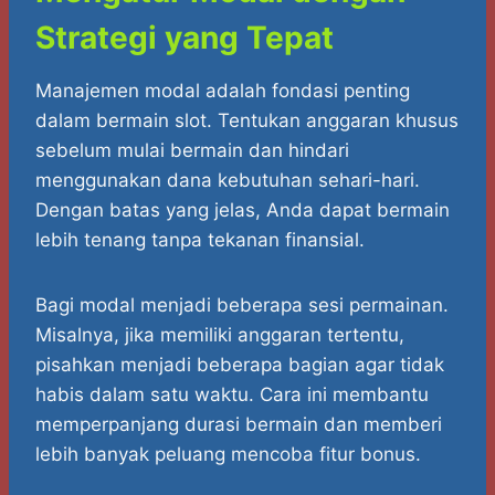
Strategi yang Tepat
Manajemen modal adalah fondasi penting
dalam bermain slot. Tentukan anggaran khusus
sebelum mulai bermain dan hindari
menggunakan dana kebutuhan sehari-hari.
Dengan batas yang jelas, Anda dapat bermain
lebih tenang tanpa tekanan finansial.
Bagi modal menjadi beberapa sesi permainan.
Misalnya, jika memiliki anggaran tertentu,
pisahkan menjadi beberapa bagian agar tidak
habis dalam satu waktu. Cara ini membantu
memperpanjang durasi bermain dan memberi
lebih banyak peluang mencoba fitur bonus.