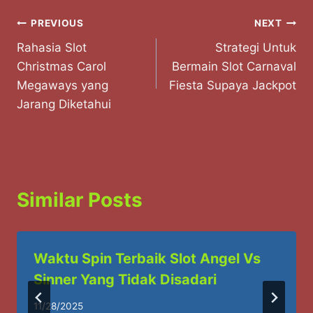
Post
PREVIOUS
NEXT
Rahasia Slot
Strategi Untuk
navigation
Christmas Carol
Bermain Slot Carnaval
Megaways yang
Fiesta Supaya Jackpot
Jarang Diketahui
Similar Posts
Waktu Spin Terbaik Slot Angel Vs
Sinner Yang Tidak Disadari
11/28/2025