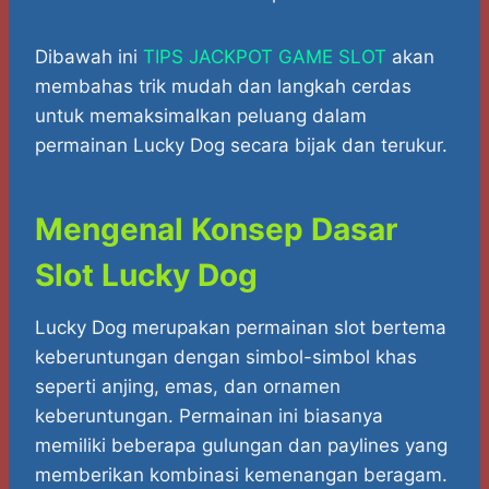
Dibawah ini
TIPS JACKPOT GAME SLOT
akan
membahas trik mudah dan langkah cerdas
untuk memaksimalkan peluang dalam
permainan Lucky Dog secara bijak dan terukur.
Mengenal Konsep Dasar
Slot Lucky Dog
Lucky Dog merupakan permainan slot bertema
keberuntungan dengan simbol-simbol khas
seperti anjing, emas, dan ornamen
keberuntungan. Permainan ini biasanya
memiliki beberapa gulungan dan paylines yang
memberikan kombinasi kemenangan beragam.