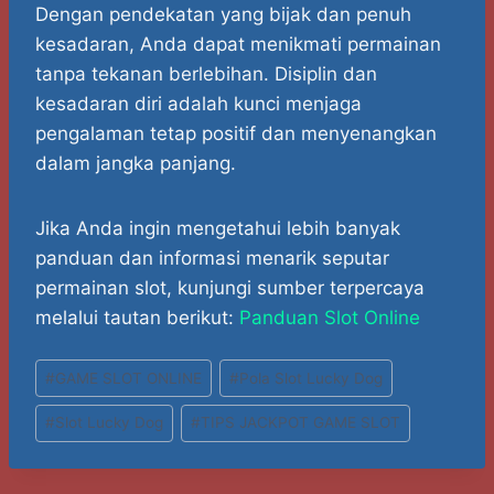
Dengan pendekatan yang bijak dan penuh
kesadaran, Anda dapat menikmati permainan
tanpa tekanan berlebihan. Disiplin dan
kesadaran diri adalah kunci menjaga
pengalaman tetap positif dan menyenangkan
dalam jangka panjang.
Jika Anda ingin mengetahui lebih banyak
panduan dan informasi menarik seputar
permainan slot, kunjungi sumber terpercaya
melalui tautan berikut:
Panduan Slot Online
Post
#
GAME SLOT ONLINE
#
Pola Slot Lucky Dog
Tags:
#
Slot Lucky Dog
#
TIPS JACKPOT GAME SLOT