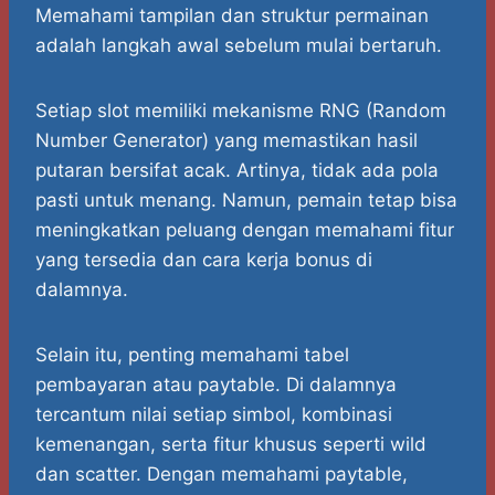
Memahami tampilan dan struktur permainan
adalah langkah awal sebelum mulai bertaruh.
Setiap slot memiliki mekanisme RNG (Random
Number Generator) yang memastikan hasil
putaran bersifat acak. Artinya, tidak ada pola
pasti untuk menang. Namun, pemain tetap bisa
meningkatkan peluang dengan memahami fitur
yang tersedia dan cara kerja bonus di
dalamnya.
Selain itu, penting memahami tabel
pembayaran atau paytable. Di dalamnya
tercantum nilai setiap simbol, kombinasi
kemenangan, serta fitur khusus seperti wild
dan scatter. Dengan memahami paytable,