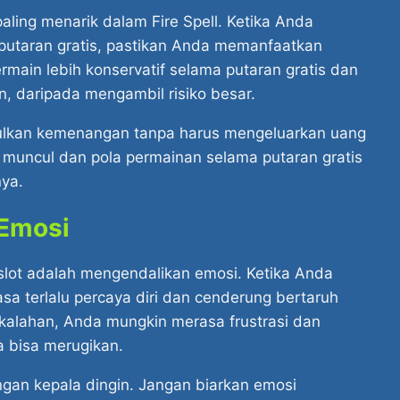
paling menarik dalam Fire Spell. Ketika Anda
utaran gratis, pastikan Anda memanfaatkan
main lebih konservatif selama putaran gratis dan
, daripada mengambil risiko besar.
pulkan kemenangan tanpa harus mengeluarkan uang
g muncul dan pola permainan selama putaran gratis
ya.
 Emosi
slot adalah mengendalikan emosi. Ketika Anda
 terlalu percaya diri dan cenderung bertaruh
ekalahan, Anda mungkin merasa frustrasi dan
 bisa merugikan.
gan kepala dingin. Jangan biarkan emosi