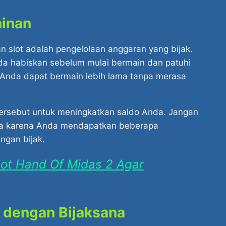
inan
n slot adalah pengelolaan anggaran yang bijak.
da habiskan sebelum mulai bermain dan patuhi
 Anda dapat bermain lebih lama tanpa merasa
 tersebut untuk meningkatkan saldo Anda. Jangan
nya karena Anda mendapatkan beberapa
ngan bijak.
lot Hand Of Midas 2 Agar
 dengan Bijaksana