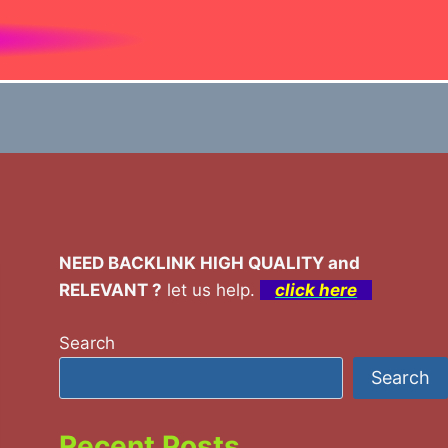
NEED BACKLINK HIGH QUALITY and
RELEVANT ?
let us help.
click here
Search
Search
Recent Posts