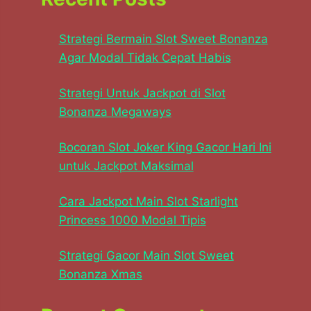
Strategi Bermain Slot Sweet Bonanza
Agar Modal Tidak Cepat Habis
Strategi Untuk Jackpot di Slot
Bonanza Megaways
Bocoran Slot Joker King Gacor Hari Ini
untuk Jackpot Maksimal
Cara Jackpot Main Slot Starlight
Princess 1000 Modal Tipis
Strategi Gacor Main Slot Sweet
Bonanza Xmas