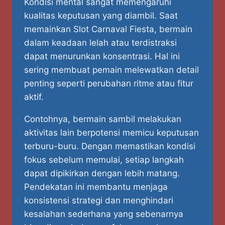
Kondisi mental sangat memengaruhi
kualitas keputusan yang diambil. Saat
memainkan Slot Carnaval Fiesta, bermain
dalam keadaan lelah atau terdistraksi
dapat menurunkan konsentrasi. Hal ini
sering membuat pemain melewatkan detail
penting seperti perubahan ritme atau fitur
aktif.
Contohnya, bermain sambil melakukan
aktivitas lain berpotensi memicu keputusan
terburu-buru. Dengan memastikan kondisi
fokus sebelum memulai, setiap langkah
dapat dipikirkan dengan lebih matang.
Pendekatan ini membantu menjaga
konsistensi strategi dan menghindari
kesalahan sederhana yang sebenarnya