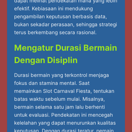
dapat melihat pendekatan mana yang lebih
efektif. Kebiasaan ini mendukung
pengambilan keputusan berbasis data,
bukan sekadar perasaan, sehingga strategi
terus berkembang secara rasional.
Mengatur Durasi Bermain
Dengan Disiplin
Durasi bermain yang terkontrol menjaga
fokus dan stamina mental. Saat
memainkan Slot Carnaval Fiesta, tentukan
batas waktu sebelum mulai. Misalnya,
bermain selama satu jam lalu berhenti
untuk evaluasi. Pendekatan ini mencegah
kelelahan yang dapat menurunkan kualitas
keputusan. Dengan durasi teratur, pemain