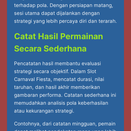
terhadap pola. Dengan persiapan matang,
sesi utama dapat dijalankan dengan
strategi yang lebih percaya diri dan terarah.
Catat Hasil Permainan
Secara Sederhana
Pencatatan hasil membantu evaluasi
strategi secara objektif. Dalam Slot
Carnaval Fiesta, mencatat durasi, nilai
taruhan, dan hasil akhir memberikan
gambaran performa. Catatan sederhana ini
memudahkan analisis pola keberhasilan
atau kekurangan strategi.
Contohnya, dari catatan mingguan, pemain