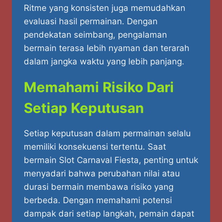
Ritme yang konsisten juga memudahkan
evaluasi hasil permainan. Dengan
pendekatan seimbang, pengalaman
bermain terasa lebih nyaman dan terarah
dalam jangka waktu yang lebih panjang.
Memahami Risiko Dari
Setiap Keputusan
Setiap keputusan dalam permainan selalu
memiliki konsekuensi tertentu. Saat
bermain Slot Carnaval Fiesta, penting untuk
menyadari bahwa perubahan nilai atau
durasi bermain membawa risiko yang
berbeda. Dengan memahami potensi
dampak dari setiap langkah, pemain dapat