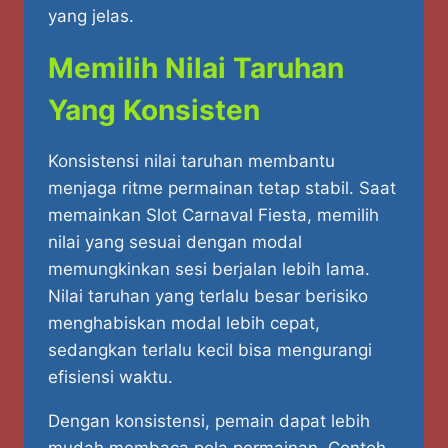
yang jelas.
Memilih Nilai Taruhan
Yang Konsisten
Konsistensi nilai taruhan membantu
menjaga ritme permainan tetap stabil. Saat
memainkan Slot Carnaval Fiesta, memilih
nilai yang sesuai dengan modal
memungkinkan sesi berjalan lebih lama.
Nilai taruhan yang terlalu besar berisiko
menghabiskan modal lebih cepat,
sedangkan terlalu kecil bisa mengurangi
efisiensi waktu.
Dengan konsistensi, pemain dapat lebih