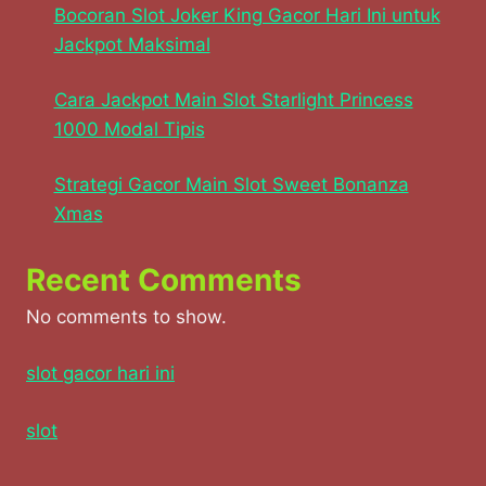
Bocoran Slot Joker King Gacor Hari Ini untuk
Jackpot Maksimal
Cara Jackpot Main Slot Starlight Princess
1000 Modal Tipis
Strategi Gacor Main Slot Sweet Bonanza
Xmas
Recent Comments
No comments to show.
slot gacor hari ini
slot