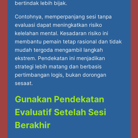
bertindak lebih bijak.
Contohnya, memperpanjang sesi tanpa
evaluasi dapat meningkatkan risiko
kelelahan mental. Kesadaran risiko ini
membantu pemain tetap rasional dan tidak
mudah tergoda mengambil langkah
ekstrem. Pendekatan ini menjadikan
strategi lebih matang dan berbasis
pertimbangan logis, bukan dorongan
sesaat.
Gunakan Pendekatan
Evaluatif Setelah Sesi
Berakhir