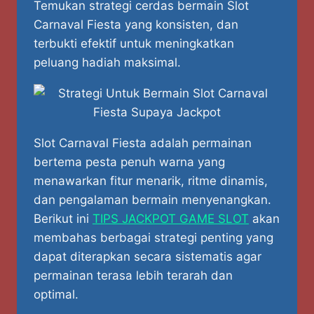
Temukan strategi cerdas bermain Slot
Carnaval Fiesta yang konsisten, dan
terbukti efektif untuk meningkatkan
peluang hadiah maksimal.
Slot Carnaval Fiesta adalah permainan
bertema pesta penuh warna yang
menawarkan fitur menarik, ritme dinamis,
dan pengalaman bermain menyenangkan.
Berikut ini
TIPS JACKPOT GAME SLOT
akan
membahas berbagai strategi penting yang
dapat diterapkan secara sistematis agar
permainan terasa lebih terarah dan
optimal.