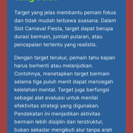
Target yang jelas membantu pemain fokus
dan tidak mudah terbawa suasana. Dalam
Slot Carnaval Fiesta, target dapat berupa
durasi bermain, jumlah putaran, atau
pencapaian tertentu yang realistis.
Dengan target terukur, pemain tahu kapan
harus berhenti atau melanjutkan.
Contohnya, menetapkan target bermain
selama tiga puluh menit dapat mencegah
kelelahan mental. Target juga berfungsi
sebagai alat evaluasi untuk menilai
efektivitas strategi yang digunakan.
Pendekatan ini menjadikan aktivitas
bermain lebih disiplin dan terstruktur,
bukan sekadar mengikuti alur tanpa arah