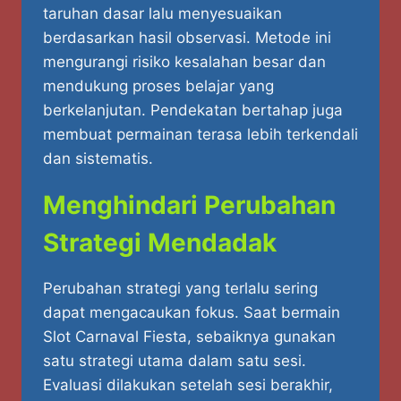
taruhan dasar lalu menyesuaikan
berdasarkan hasil observasi. Metode ini
mengurangi risiko kesalahan besar dan
mendukung proses belajar yang
berkelanjutan. Pendekatan bertahap juga
membuat permainan terasa lebih terkendali
dan sistematis.
Menghindari Perubahan
Strategi Mendadak
Perubahan strategi yang terlalu sering
dapat mengacaukan fokus. Saat bermain
Slot Carnaval Fiesta, sebaiknya gunakan
satu strategi utama dalam satu sesi.
Evaluasi dilakukan setelah sesi berakhir,