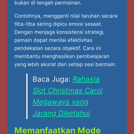
bukan di tengah permainan.
Contohnya, mengganti nilai taruhan secara
tiba-tiba sering dipicu emosi sesaat.
Dengan menjaga konsistensi strategi,
pemain dapat menilai efektivitas
pendekatan secara objektif. Cara ini
membantu menghasilkan pembelajaran
yang lebih akurat dari setiap sesi bermain.
Baca Juga:
Rahasia
Slot Christmas Carol
Megaways yang
Jarang Diketahui
Memanfaatkan Mode