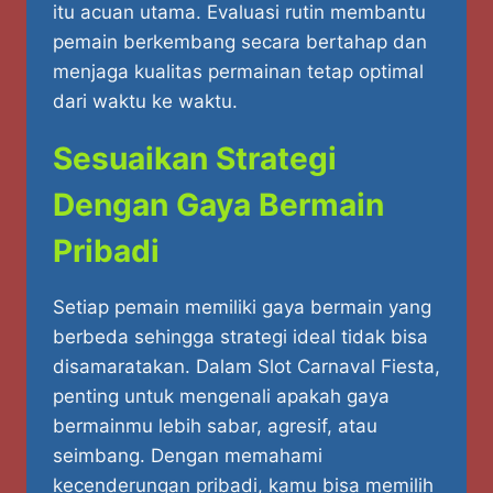
itu acuan utama. Evaluasi rutin membantu
pemain berkembang secara bertahap dan
menjaga kualitas permainan tetap optimal
dari waktu ke waktu.
Sesuaikan Strategi
Dengan Gaya Bermain
Pribadi
Setiap pemain memiliki gaya bermain yang
berbeda sehingga strategi ideal tidak bisa
disamaratakan. Dalam Slot Carnaval Fiesta,
penting untuk mengenali apakah gaya
bermainmu lebih sabar, agresif, atau
seimbang. Dengan memahami
kecenderungan pribadi, kamu bisa memilih