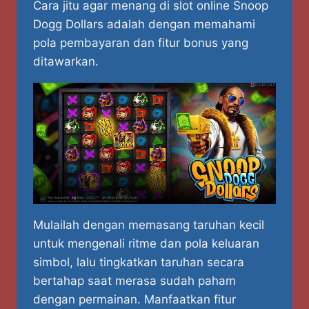
Cara jitu agar menang di slot online Snoop
Dogg Dollars adalah dengan memahami
pola pembayaran dan fitur bonus yang
ditawarkan.
Mulailah dengan memasang taruhan kecil
untuk mengenali ritme dan pola keluaran
simbol, lalu tingkatkan taruhan secara
bertahap saat merasa sudah paham
dengan permainan. Manfaatkan fitur