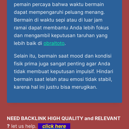
pemain percaya bahwa waktu bermain
dapat mempengaruhi peluang menang.
Bermain di waktu sepi atau di luar jam
ramai dapat membantu Anda lebih fokus
dan mengambil keputusan taruhan yang
lebih baik di
obraltoto
.
Selain itu, bermain saat mood dan kondisi
fisik prima juga sangat penting agar Anda
tidak membuat keputusan impulsif. Hindari
bermain saat lelah atau emosi tidak stabil,
karena hal ini justru bisa merugikan.
NEED BACKLINK HIGH QUALITY and RELEVANT
?
let us help.
click here