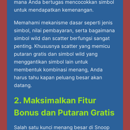
mana Anda bertugas mencocokkan simbol
untuk mendapatkan kemenangan.
Memahami mekanisme dasar seperti jenis
simbol, nilai pembayaran, serta bagaimana
simbol wild dan scatter berfungsi sangat
penting. Khususnya scatter yang memicu
putaran gratis dan simbol wild yang
menggantikan simbol lain untuk
membentuk kombinasi menang, Anda
harus tahu kapan peluang besar akan
datang.
2. Maksimalkan Fitur
Bonus dan Putaran Gratis
Salah satu kunci menang besar di Snoop