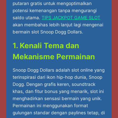
putaran gratis untuk mengoptimalkan
potensi kemenangan tanpa mengurangi
saldo utama.
TIPS JACKPOT GAME SLOT
akan membahas lebih lanjut lagi mengenai
bermain slot Snoop Dogg Dollars.
1. Kenali Tema dan
Mekanisme Permainan
Snoop Dogg Dollars adalah slot online yang
terinspirasi dari ikon hip-hop dunia, Snoop
Dogg. Dengan grafis keren, soundtrack
khas, dan fitur bonus yang menarik, slot ini
menghadirkan sensasi bermain yang unik.
Permainan ini menggunakan format
gulungan standar dengan paylines tetap, di