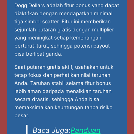
Dogg Dollars adalah fitur bonus yang dapat
diaktifkan dengan mendapatkan minimal
tiga simbol scatter. Fitur ini memberikan
sejumlah putaran gratis dengan multiplier
yang meningkat setiap kemenangan
berturut-turut, sehingga potensi payout
bisa berlipat ganda.
Saat putaran gratis aktif, usahakan untuk
tetap fokus dan perhatikan nilai taruhan
Anda. Taruhan stabil selama fitur bonus
lebih aman daripada menaikkan taruhan
secara drastis, sehingga Anda bisa
memaksimalkan keuntungan tanpa risiko
besar.
Baca Juga:
Panduan