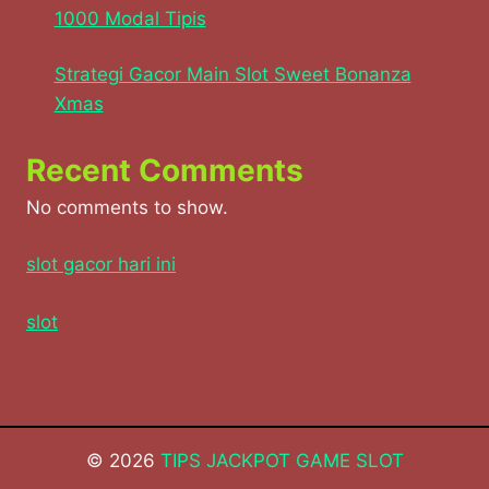
1000 Modal Tipis
Strategi Gacor Main Slot Sweet Bonanza
Xmas
Recent Comments
No comments to show.
slot gacor hari ini
slot
© 2026
TIPS JACKPOT GAME SLOT