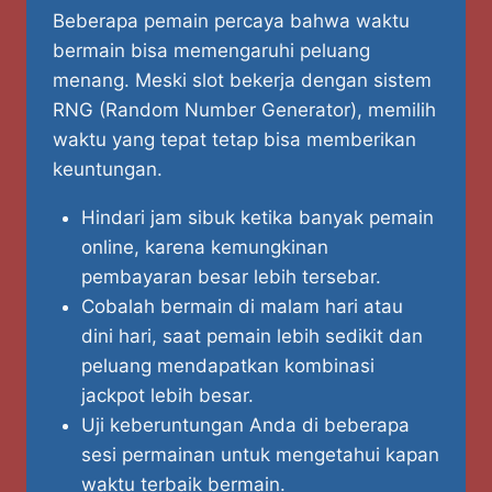
Beberapa pemain percaya bahwa waktu
bermain bisa memengaruhi peluang
menang. Meski slot bekerja dengan sistem
RNG (Random Number Generator), memilih
waktu yang tepat tetap bisa memberikan
keuntungan.
Hindari jam sibuk ketika banyak pemain
online, karena kemungkinan
pembayaran besar lebih tersebar.
Cobalah bermain di malam hari atau
dini hari, saat pemain lebih sedikit dan
peluang mendapatkan kombinasi
jackpot lebih besar.
Uji keberuntungan Anda di beberapa
sesi permainan untuk mengetahui kapan
waktu terbaik bermain.