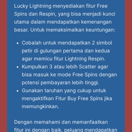
Lucky Lightning menyediakan fitur Free
Spins dan Respin, yang bisa menjadi kunci
utama dalam mendapatkan kemenangan
besar. Untuk memaksimalkan keuntungan:
Cobalah untuk mendapatkan 2 simbol
petir di gulungan pertama dan kedua
agar memicu fitur Lightning Respin.
Kumpulkan 3 atau lebih Scatter agar
bisa masuk ke mode Free Spins dengan
potensi pembayaran lebih tinggi.
Gunakan taruhan yang cukup untuk
mengaktifkan Fitur Buy Free Spins jika
memungkinkan.
Dengan memahami dan memanfaatkan
fitur ini dengan baik, peluang mendapatkan