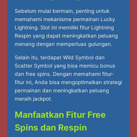
Sebelum mulai bermain, penting untuk
memahami mekanisme permainan Lucky
Lightning. Slot ini memiliki fitur Lightning
Respin yang dapat meningkatkan peluang
menang dengan memperluas gulungan.
Selain itu, terdapat Wild Symbol dan
Scatter Symbol yang bisa memicu bonus
dan free spins. Dengan memahami fitur-
fitur ini, Anda bisa mengoptimalkan strategi
permainan dan meningkatkan peluang
meraih jackpot.
Manfaatkan Fitur Free
Spins dan Respin