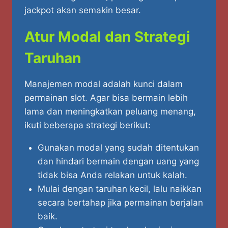
jackpot akan semakin besar.
Atur Modal dan Strategi
Taruhan
Manajemen modal adalah kunci dalam
permainan slot. Agar bisa bermain lebih
lama dan meningkatkan peluang menang,
ikuti beberapa strategi berikut:
Gunakan modal yang sudah ditentukan
dan hindari bermain dengan uang yang
tidak bisa Anda relakan untuk kalah.
Mulai dengan taruhan kecil, lalu naikkan
secara bertahap jika permainan berjalan
baik.