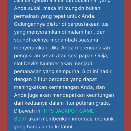
Jika kengerian ala kartun bukan hal yang
Anda sukai, maka ini mungkin bukan
permainan yang tepat untuk Anda.
Gulungannya diatur di perpustakaan tua
yang menyeramkan di malam hari, dan
soundtracknya menambah suasana
menyeramkan. Jika Anda merencanakan
pengusiran setan atau sesi papan Ouija,
slot Devil’s Number akan menjadi
pemanasan yang sempurna. Slot ini hadir
dengan 2 fitur berbeda yang dapat
meningkatkan kemenangan Anda, dan
Anda juga akan mendapatkan keuntungan
dari keduanya dalam fitur putaran gratis.
Dibawah ini
TIPS JACKPOT GAME
SLOT
akan memberikan informasi menarik
yang harus anda ketahui.