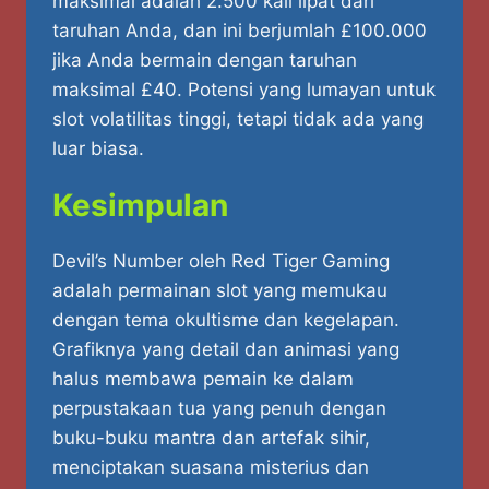
maksimal adalah 2.500 kali lipat dari
taruhan Anda, dan ini berjumlah £100.000
jika Anda bermain dengan taruhan
maksimal £40. Potensi yang lumayan untuk
slot volatilitas tinggi, tetapi tidak ada yang
luar biasa.
Kesimpulan
Devil’s Number oleh Red Tiger Gaming
adalah permainan slot yang memukau
dengan tema okultisme dan kegelapan.
Grafiknya yang detail dan animasi yang
halus membawa pemain ke dalam
perpustakaan tua yang penuh dengan
buku-buku mantra dan artefak sihir,
menciptakan suasana misterius dan