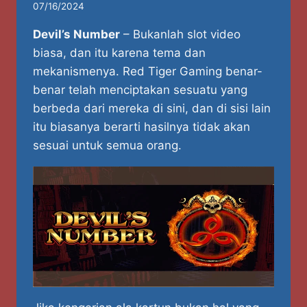
07/16/2024
Devil’s Number
– Bukanlah slot video
biasa, dan itu karena tema dan
mekanismenya. Red Tiger Gaming benar-
benar telah menciptakan sesuatu yang
berbeda dari mereka di sini, dan di sisi lain
itu biasanya berarti hasilnya tidak akan
sesuai untuk semua orang.