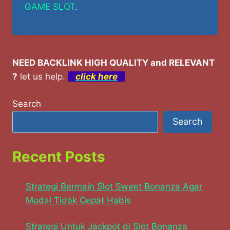
GAME SLOT
.
NEED BACKLINK HIGH QUALITY and RELEVANT
?
let us help.
click here
Search
Search
Recent Posts
Strategi Bermain Slot Sweet Bonanza Agar
Modal Tidak Cepat Habis
Strategi Untuk Jackpot di Slot Bonanza