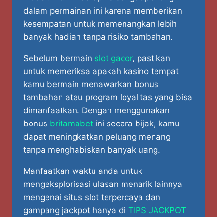
dalam permainan ini karena memberikan
kesempatan untuk memenangkan lebih
banyak hadiah tanpa risiko tambahan.
Sebelum bermain
slot gacor
, pastikan
untuk memeriksa apakah kasino tempat
kamu bermain menawarkan bonus
tambahan atau program loyalitas yang bisa
dimanfaatkan. Dengan menggunakan
bonus
britamabet
ini secara bijak, kamu
dapat meningkatkan peluang menang
tanpa menghabiskan banyak uang.
Manfaatkan waktu anda untuk
mengeksplorisasi ulasan menarik lainnya
mengenai situs slot terpercaya dan
gampang jackpot hanya di
TIPS JACKPOT