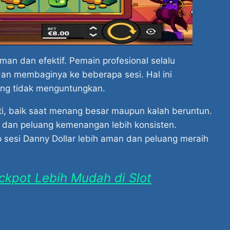
man dan efektif. Pemain profesional selalu
n membaginya ke beberapa sesi. Hal ini
ang tidak menguntungkan.
nti, baik saat menang besar maupun kalah beruntun.
s dan peluang kemenangan lebih konsisten.
sesi Danny Dollar lebih aman dan peluang meraih
kpot Lebih Mudah di Slot