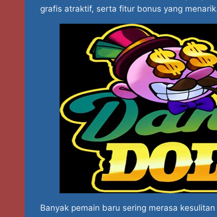
grafis atraktif, serta fitur bonus yang menarik
Banyak pemain baru sering merasa kesulitan