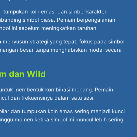
i, tumpukan koin emas, dan simbol karakter
ibanding simbol biasa. Pemain berpengalaman
bol ini sebelum meningkatkan taruhan.
 menyusun strategi yang tepat, fokus pada simbol
nangan besar tanpa menghabiskan modal secara
m dan Wild
n untuk membentuk kombinasi menang. Pemain
cul dan frekuensinya dalam satu sesi.
ollar dan tumpukan koin emas sering menjadi kunci
ggu momen ketika simbol ini muncul lebih sering