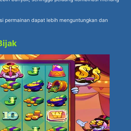
esi permainan dapat lebih menguntungkan dan
ijak