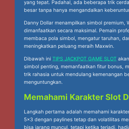
yang tepat. Padahal, ada beberapa trik cer
besar tanpa hanya mengandalkan keberuntu
Danny Dollar menampilkan simbol premium, Wil
dimanfaatkan secara maksimal. Pemain profes
membaca pola simbol, mengatur taruhan, d
meningkatkan peluang meraih Maxwin.
Dibawah ini
TIPS JACKPOT GAME SLOT
akan
simbol penting, memanfaatkan fitur bonus, 
trik rahasia untuk mendulang kemenangan bes
menguntungkan.
Memahami Karakter Slot D
Langkah pertama adalah memahami karakter
5×3 dengan paylines tetap dan volatilitas me
bisa jarang muncul, tetapi ketika terjadi, ha