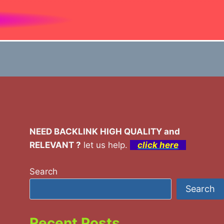
NEED BACKLINK HIGH QUALITY and
RELEVANT ?
let us help.
click here
Search
Search
Recent Posts