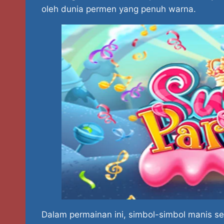
oleh dunia permen yang penuh warna.
Dalam permainan ini, simbol-simbol manis se