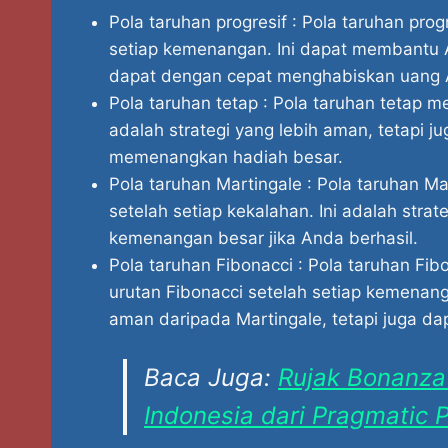
Pola taruhan progresif : Pola taruhan pro
setiap kemenangan. Ini dapat membantu 
dapat dengan cepat menghabiskan uang A
Pola taruhan tetap : Pola taruhan tetap me
adalah strategi yang lebih aman, tetapi 
memenangkan hadiah besar.
Pola taruhan Martingale : Pola taruhan 
setelah setiap kekalahan. Ini adalah strat
kemenangan besar jika Anda berhasil.
Pola taruhan Fibonacci : Pola taruhan Fi
urutan Fibonacci setelah setiap kemenanga
aman daripada Martingale, tetapi juga da
Baca Juga:
Rujak Bonanza 
Indonesia dari Pragmatic P