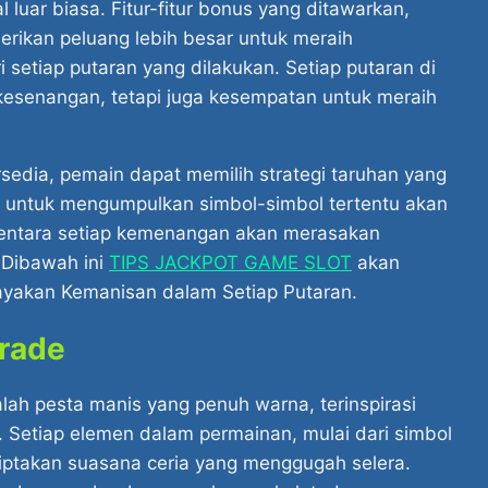
luar biasa. Fitur-fitur bonus yang ditawarkan,
erikan peluang lebih besar untuk meraih
setiap putaran yang dilakukan. Setiap putaran di
kesenangan, tetapi juga kesempatan untuk meraih
edia, pemain dapat memilih strategi taruhan yang
n untuk mengumpulkan simbol-simbol tertentu akan
entara setiap kemenangan akan merasakan
 Dibawah ini
TIPS JACKPOT GAME SLOT
akan
yakan Kemanisan dalam Setiap Putaran.
rade
lah pesta manis yang penuh warna, terinspirasi
Setiap elemen dalam permainan, mulai dari simbol
ciptakan suasana ceria yang menggugah selera.