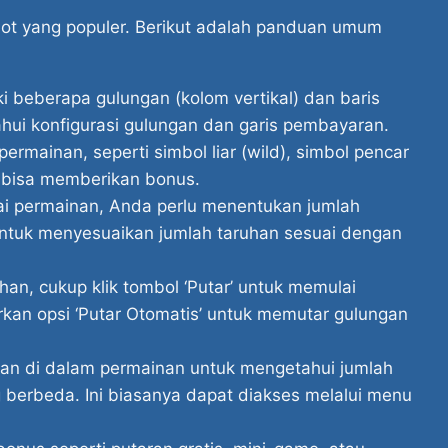
lot yang populer. Berikut adalah panduan umum
i beberapa gulungan (kolom vertikal) dan baris
ahui konfigurasi gulungan dan garis pembayaran.
ermainan, seperti simbol liar (wild), simbol pencar
g bisa memberikan bonus.
i permainan, Anda perlu menentukan jumlah
 untuk menyesuaikan jumlah taruhan sesuai dengan
an, cukup klik tombol ‘Putar’ untuk memulai
an opsi ‘Putar Otomatis’ untuk memutar gulungan
an di dalam permainan untuk mengetahui jumlah
berbeda. Ini biasanya dapat diakses melalui menu