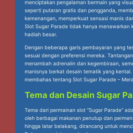
menciptakan pengalaman bermain yang visual 
seperti putaran gratis dan pengganda, memb
kemenangan, memperkuat sensasi manis dari 
Slot Sugar Parade tidak hanya menawarkan 
hadiah besar.
Dengan beberapa garis pembayaran yang ters
sesuai dengan preferensi mereka. Tantanga
menambah adrenalin dan kegembiraan, sem
manisnya berkat desain tematik yang kental.
membahas tentang Slot Sugar Parade – Mera
Tema dan Desain Sugar Pa
Tema dari permainan slot “Sugar Parade” ada
oleh berbagai makanan penutup dan permen. 
hingga latar belakang, dirancang untuk men