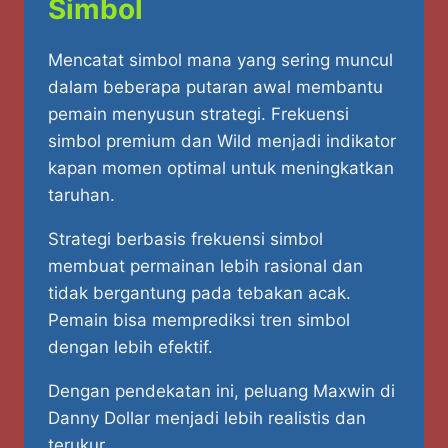
Simbol
Mencatat simbol mana yang sering muncul
dalam beberapa putaran awal membantu
pemain menyusun strategi. Frekuensi
simbol premium dan Wild menjadi indikator
kapan momen optimal untuk meningkatkan
taruhan.
Strategi berbasis frekuensi simbol
membuat permainan lebih rasional dan
tidak bergantung pada tebakan acak.
Pemain bisa memprediksi tren simbol
dengan lebih efektif.
Dengan pendekatan ini, peluang Maxwin di
Danny Dollar menjadi lebih realistis dan
terukur.