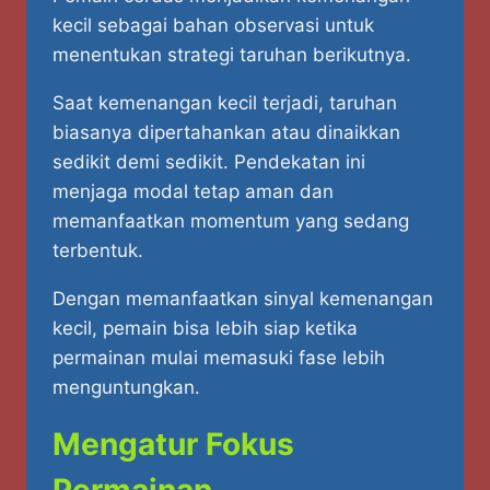
kecil sebagai bahan observasi untuk
menentukan strategi taruhan berikutnya.
Saat kemenangan kecil terjadi, taruhan
biasanya dipertahankan atau dinaikkan
sedikit demi sedikit. Pendekatan ini
menjaga modal tetap aman dan
memanfaatkan momentum yang sedang
terbentuk.
Dengan memanfaatkan sinyal kemenangan
kecil, pemain bisa lebih siap ketika
permainan mulai memasuki fase lebih
menguntungkan.
Mengatur Fokus