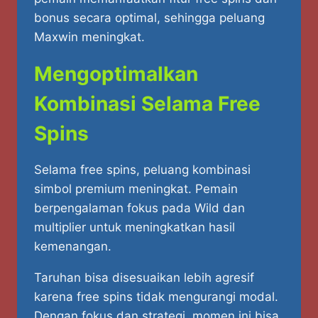
bonus secara optimal, sehingga peluang
Maxwin meningkat.
Mengoptimalkan
Kombinasi Selama Free
Spins
Selama free spins, peluang kombinasi
simbol premium meningkat. Pemain
berpengalaman fokus pada Wild dan
multiplier untuk meningkatkan hasil
kemenangan.
Taruhan bisa disesuaikan lebih agresif
karena free spins tidak mengurangi modal.
Dengan fokus dan strategi, momen ini bisa