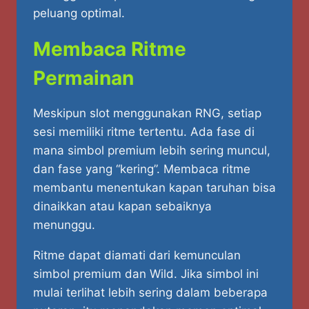
peluang optimal.
Membaca Ritme
Permainan
Meskipun slot menggunakan RNG, setiap
sesi memiliki ritme tertentu. Ada fase di
mana simbol premium lebih sering muncul,
dan fase yang “kering”. Membaca ritme
membantu menentukan kapan taruhan bisa
dinaikkan atau kapan sebaiknya
menunggu.
Ritme dapat diamati dari kemunculan
simbol premium dan Wild. Jika simbol ini
mulai terlihat lebih sering dalam beberapa