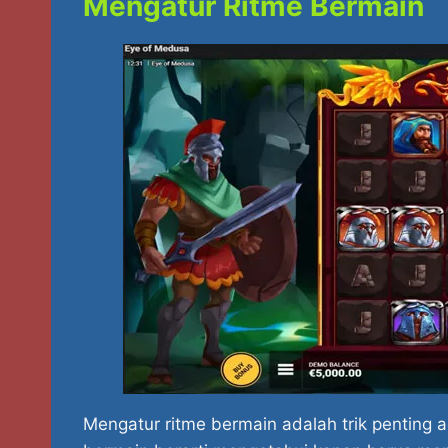
Mengatur Ritme Bermain
Mengatur ritme bermain adalah trik penting a