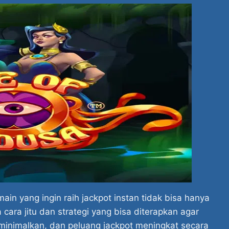
in yang ingin raih jackpot instan tidak bisa hanya
ara jitu dan strategi yang bisa diterapkan agar
 diminimalkan, dan peluang jackpot meningkat secara