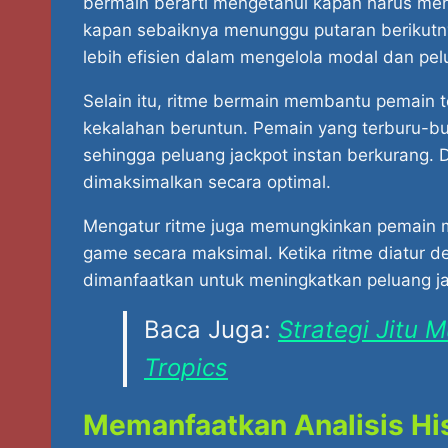
bermain berarti mengetahui kapan harus me
kapan sebaiknya menunggu putaran berikutn
lebih efisien dalam mengelola modal dan pel
Selain itu, ritme bermain membantu pemain 
kekalahan beruntun. Pemain yang terburu-b
sehingga peluang jackpot instan berkurang. 
dimaksimalkan secara optimal.
Mengatur ritme juga memungkinkan pemain m
game secara maksimal. Ketika ritme diatur de
dimanfaatkan untuk meningkatkan peluang jac
Baca Juga:
Strategi Jitu 
Tropics
Memanfaatkan Analisis His