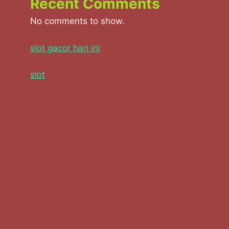
Recent Comments
No comments to show.
slot gacor hari ini
slot