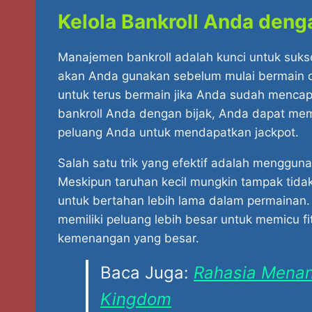
Kelola Bankroll Anda deng
Manajemen bankroll adalah kunci untuk suks
akan Anda gunakan sebelum mulai bermain d
untuk terus bermain jika Anda sudah menca
bankroll Anda dengan bijak, Anda dapat m
peluang Anda untuk mendapatkan jackpot.
Salah satu trik yang efektif adalah menggunak
Meskipun taruhan kecil mungkin tampak ti
untuk bertahan lebih lama dalam permainan
memiliki peluang lebih besar untuk memicu 
kemenangan yang besar.
Baca Juga:
Rahasia Menan
Kingdom