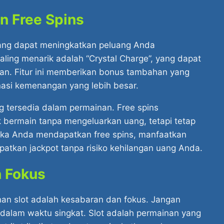
n Free Spins
ang dapat meningkatkan peluang Anda
aling menarik adalah “Crystal Charge”, yang dapat
an. Fitur ini memberikan bonus tambahan yang
si kemenangan yang lebih besar.
ang tersedia dalam permainan. Free spins
ermain tanpa mengeluarkan uang, tetapi tetap
ka Anda mendapatkan free spins, manfaatkan
atkan jackpot tanpa risiko kehilangan uang Anda.
 Fokus
nan slot adalah kesabaran dan fokus. Jangan
 dalam waktu singkat. Slot adalah permainan yang