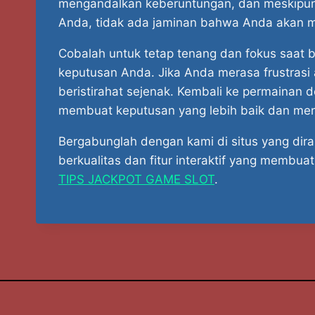
mengandalkan keberuntungan, dan meskipun t
Anda, tidak ada jaminan bahwa Anda akan me
Cobalah untuk tetap tenang dan fokus saat
keputusan Anda. Jika Anda merasa frustrasi 
beristirahat sejenak. Kembali ke permainan
membuat keputusan yang lebih baik dan me
Bergabunglah dengan kami di situs yang d
berkualitas dan fitur interaktif yang memb
TIPS JACKPOT GAME SLOT
.