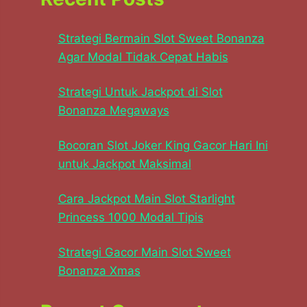
Strategi Bermain Slot Sweet Bonanza
Agar Modal Tidak Cepat Habis
Strategi Untuk Jackpot di Slot
Bonanza Megaways
Bocoran Slot Joker King Gacor Hari Ini
untuk Jackpot Maksimal
Cara Jackpot Main Slot Starlight
Princess 1000 Modal Tipis
Strategi Gacor Main Slot Sweet
Bonanza Xmas