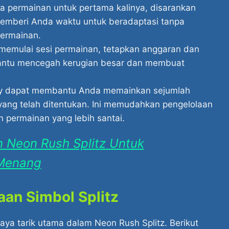
a permainan untuk pertama kalinya, disarankan
memberi Anda waktu untuk beradaptasi tanpa
permainan.
memulai sesi permainan, tetapkan anggaran dan
bantu mencegah kerugian besar dan membuat
play dapat membantu Anda memainkan sejumlah
yang telah ditentukan. Ini memudahkan pengelolaan
permainan yang lebih santai.
n Neon Rush Splitz Untuk
 Menang
an Simbol Splitz
aya tarik utama dalam Neon Rush Splitz. Berikut