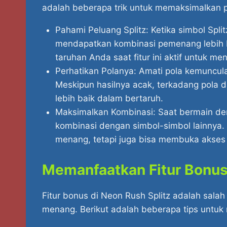
adalah beberapa trik untuk memaksimalkan
Pahami Peluang Splitz: Ketika simbol Spl
mendapatkan kombinasi pemenang lebih b
taruhan Anda saat fitur ini aktif untuk m
Perhatikan Polanya: Amati pola kemuncula
Meskipun hasilnya acak, terkadang pol
lebih baik dalam bertaruh.
Maksimalkan Kombinasi: Saat bermain de
kombinasi dengan simbol-simbol lainnya. 
menang, tetapi juga bisa membuka akses k
Memanfaatkan Fitur Bonu
Fitur bonus di Neon Rush Splitz adalah sala
menang. Berikut adalah beberapa tips untuk 