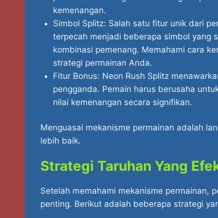
kemenangan.
Simbol Splitz: Salah satu fitur unik dari p
terpecah menjadi beberapa simbol yang 
kombinasi pemenang. Memahami cara kerj
strategi permainan Anda.
Fitur Bonus: Neon Rush Splitz menawarkan
pengganda. Pemain harus berusaha untuk m
nilai kemenangan secara signifikan.
Menguasai mekanisme permainan adalah lan
lebih baik.
Strategi Taruhan Yang Efek
Setelah memahami mekanisme permainan, pen
penting. Berikut adalah beberapa strategi ya