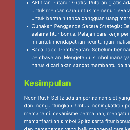
Aktifkan Putaran Gratis: Putaran gratis 
untuk mencari cara untuk memenuhi syarat
untuk bermain tanpa gangguan uang merek
Gunakan Pengganda Secara Strategis: B
selama fitur bonus. Pelajari cara kerja p
ini untuk mendapatkan keuntungan maksi
Baca Tabel Pembayaran: Sebelum bermain
pembayaran. Mengetahui simbol mana yang
harus dicari akan sangat membantu dal
Kesimpulan
Neon Rush Splitz adalah permainan slot ya
dan menguntungkan. ​Untuk meningkatkan pe
memahami mekanisme permainan, mengatur st
memanfaatkan simbol Splitz serta fitur bonu
dan pemahaman yang baik mengenai cara ker