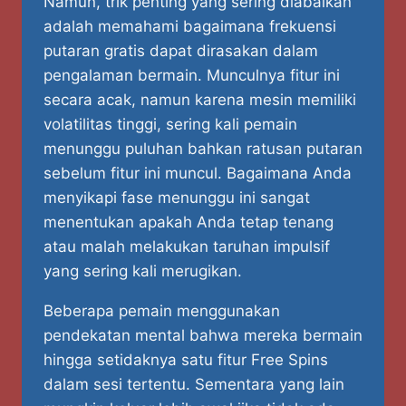
Namun, trik penting yang sering diabaikan
adalah memahami bagaimana frekuensi
putaran gratis dapat dirasakan dalam
pengalaman bermain. Munculnya fitur ini
secara acak, namun karena mesin memiliki
volatilitas tinggi, sering kali pemain
menunggu puluhan bahkan ratusan putaran
sebelum fitur ini muncul. Bagaimana Anda
menyikapi fase menunggu ini sangat
menentukan apakah Anda tetap tenang
atau malah melakukan taruhan impulsif
yang sering kali merugikan.
Beberapa pemain menggunakan
pendekatan mental bahwa mereka bermain
hingga setidaknya satu fitur Free Spins
dalam sesi tertentu. Sementara yang lain