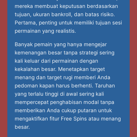
mereka membuat keputusan berdasarkan
tujuan, ukuran bankroll, dan batas risiko.
Pertama, penting untuk memiliki tujuan sesi
permainan yang realistis.
Banyak pemain yang hanya mengejar
kemenangan besar tanpa strategi sering
kali keluar dari permainan dengan
kekalahan besar. Menetapkan target
menang dan target rugi memberi Anda
pedoman kapan harus berhenti. Taruhan
yang terlalu tinggi di awal sering kali
mempercepat penghabisan modal tanpa
memberikan Anda cukup putaran untuk
mengaktifkan fitur Free Spins atau menang
besar.