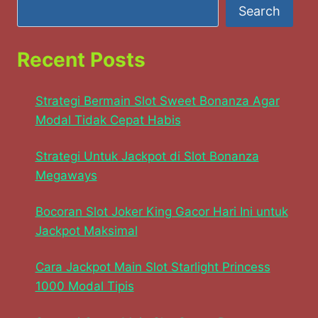
Search
Recent Posts
Strategi Bermain Slot Sweet Bonanza Agar
Modal Tidak Cepat Habis
Strategi Untuk Jackpot di Slot Bonanza
Megaways
Bocoran Slot Joker King Gacor Hari Ini untuk
Jackpot Maksimal
Cara Jackpot Main Slot Starlight Princess
1000 Modal Tipis