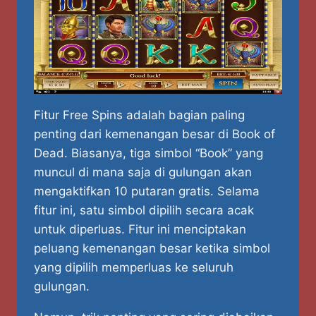
Fitur Free Spins adalah bagian paling
penting dari kemenangan besar di Book of
Dead. Biasanya, tiga simbol “Book” yang
muncul di mana saja di gulungan akan
mengaktifkan 10 putaran gratis. Selama
fitur ini, satu simbol dipilih secara acak
untuk diperluas. Fitur ini menciptakan
peluang kemenangan besar ketika simbol
yang dipilih memperluas ke seluruh
gulungan.