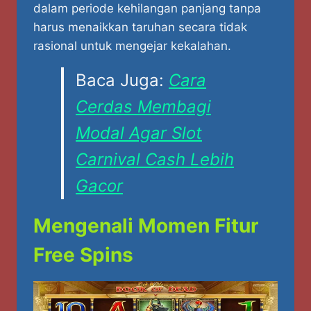
dalam periode kehilangan panjang tanpa
harus menaikkan taruhan secara tidak
rasional untuk mengejar kekalahan.
Baca Juga:
Cara
Cerdas Membagi
Modal Agar Slot
Carnival Cash Lebih
Gacor
Mengenali Momen Fitur
Free Spins