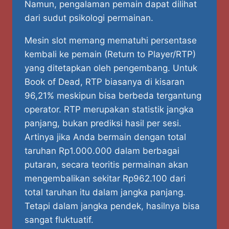
Namun, pengalaman pemain dapat dilihat
dari sudut psikologi permainan.
Mesin slot memang mematuhi persentase
kembali ke pemain (Return to Player/RTP)
yang ditetapkan oleh pengembang. Untuk
Book of Dead, RTP biasanya di kisaran
96,21% meskipun bisa berbeda tergantung
operator. RTP merupakan statistik jangka
panjang, bukan prediksi hasil per sesi.
Artinya jika Anda bermain dengan total
taruhan Rp1.000.000 dalam berbagai
putaran, secara teoritis permainan akan
mengembalikan sekitar Rp962.100 dari
total taruhan itu dalam jangka panjang.
Tetapi dalam jangka pendek, hasilnya bisa
sangat fluktuatif.