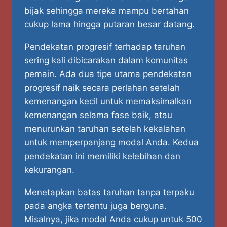
bijak sehingga mereka mampu bertahan
cukup lama hingga putaran besar datang.
Pendekatan progresif terhadap taruhan
sering kali dibicarakan dalam komunitas
pemain. Ada dua tipe utama pendekatan
progresif naik secara perlahan setelah
kemenangan kecil untuk memaksimalkan
kemenangan selama fase baik, atau
menurunkan taruhan setelah kekalahan
untuk memperpanjang modal Anda. Kedua
pendekatan ini memiliki kelebihan dan
kekurangan.
Menetapkan batas taruhan tanpa terpaku
pada angka tertentu juga berguna.
Misalnya, jika modal Anda cukup untuk 500