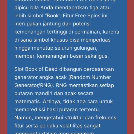
dipicu bila Anda mendapatkan tiga atau
lebih simbol “Book”. Fitur Free Spins ini
merupakan jantung dari potensi
kemenangan tertinggi di permainan, karena
di sana simbol khusus bisa memperluas
hingga menutup seluruh gulungan,
memberi kemenangan besar sekaligus.
Slot Book of Dead dibangun berdasarkan
generator angka acak (Random Number
Generator/RNG). RNG memastikan setiap
putaran mandiri dan acak secara
matematis. Artinya, tidak ada cara untuk
memprediksi hasil putaran tertentu.
Namun, mengetahui struktur dan frekuensi
fitur serta perilaku volatilitas sangat
membantu dalam merencanakan