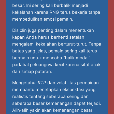
besar. Ini sering kali berbalik menjadi
kekalahan karena RNG terus bekerja tanpa
mempedulikan emosi pemain.
Disiplin juga penting dalam menentukan
kapan Anda harus berhenti setelah
mengalami kekalahan berturut‑turut. Tanpa
batas yang jelas, pemain sering kali terus
bermain untuk mencoba “balik modal”
padahal peluangnya kecil karena sifat acak
dari setiap putaran.
Mengetahui
RTP
dan volatilitas permainan
membantu menetapkan ekspektasi yang
realistis tentang seberapa sering dan
seberapa besar kemenangan dapat terjadi.
Alih‑alih yakin akan kemenangan besar