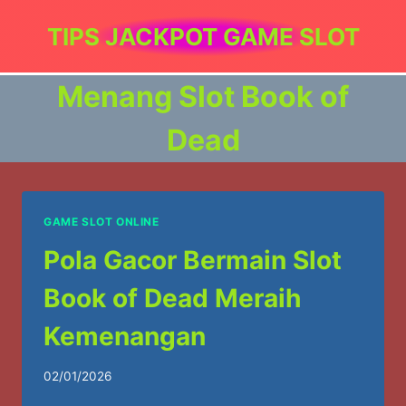
Skip
TIPS JACKPOT GAME SLOT
to
content
Menang Slot Book of
Dead
GAME SLOT ONLINE
Pola Gacor Bermain Slot
Book of Dead Meraih
Kemenangan
02/01/2026