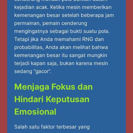
kejadian acak. Ketika mesin memberikan
kemenangan besar setelah beberapa jam
permainan, pemain cenderung
mengingatnya sebagai bukti suatu pola.
Tetapi jika Anda memahami RNG dan
probabilitas, Anda akan melihat bahwa
kemenangan besar itu sangat mungkin
terjadi kapan saja, bukan karena mesin
sedang “gacor”.
Menjaga Fokus dan
Hindari Keputusan
Emosional
Salah satu faktor terbesar yang