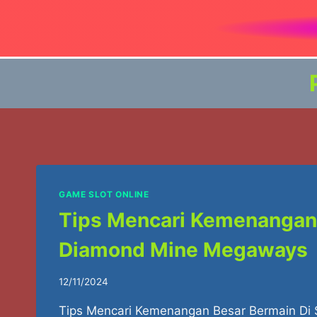
Skip
to
content
GAME SLOT ONLINE
Tips Mencari Kemenangan 
Diamond Mine Megaways
12/11/2024
Tips Mencari Kemenangan Besar Bermain Di Sl