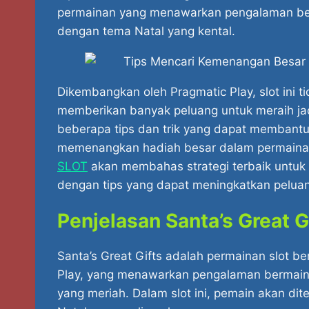
permainan yang menawarkan pengalaman be
dengan tema Natal yang kental.
Dikembangkan oleh Pragmatic Play, slot ini ti
memberikan banyak peluang untuk meraih jac
beberapa tips dan trik yang dapat memban
memenangkan hadiah besar dalam permainan i
SLOT
akan membahas strategi terbaik untuk 
dengan tips yang dapat meningkatkan pelua
Penjelasan Santa’s Great G
Santa’s Great Gifts adalah permainan slot 
Play, yang menawarkan pengalaman bermain 
yang meriah. Dalam slot ini, pemain akan d