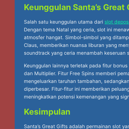
Keunggulan Santa’s Great 
Salah satu keunggulan utama dari
slot deposi
Dengan tema Natal yang ceria, slot ini me
atmosfer hangat. Simbol-simbol yang ditampi
Claus, memberikan nuansa liburan yang meny
soundtrack yang ceria menambah keseruan s
Keunggulan lainnya terletak pada fitur bonu
dan Multiplier. Fitur Free Spins memberi p
mengeluarkan taruhan tambahan, sedangkan
diperbesar. Fitur-fitur ini memberikan pelua
meningkatkan potensi kemenangan yang signi
Kesimpulan
Santa’s Great Gifts adalah permainan slot