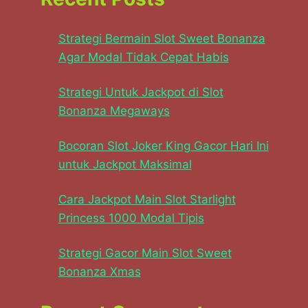
Strategi Bermain Slot Sweet Bonanza
Agar Modal Tidak Cepat Habis
Strategi Untuk Jackpot di Slot
Bonanza Megaways
Bocoran Slot Joker King Gacor Hari Ini
untuk Jackpot Maksimal
Cara Jackpot Main Slot Starlight
Princess 1000 Modal Tipis
Strategi Gacor Main Slot Sweet
Bonanza Xmas