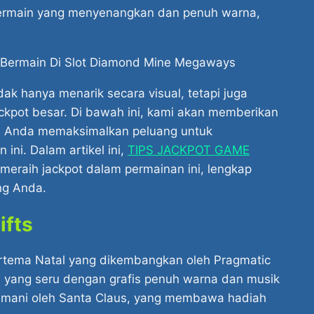
rmain yang menyenangkan dan penuh warna,
dak hanya menarik secara visual, tetapi juga
kpot besar. Di bawah ini, kami akan memberikan
tu Anda memaksimalkan peluang untuk
ni. Dalam artikel ini,
TIPS JACKPOT GAME
meraih jackpot dalam permainan ini, lengkap
ng Anda.
ifts
bertema Natal yang dikembangkan oleh Pragmatic
yang seru dengan grafis penuh warna dan musik
itemani oleh Santa Claus, yang membawa hadiah