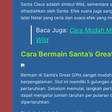
Santa Claus adalah simbol Wild, sementara 
dihadiahkan oleh Santa. Efek suara juga s
latar Natal yang ceria dan suara efek yang
Baca Juga:
Cara Mudah Me
Wild
Cara Bermain Santa’s Great
Bermain di Santa’s Great Gifts sangat mud
berpengalaman. Slot ini memiliki 5 gulunga
pertaruhkan. Sebelum memulai, langkah per
dapat mengatur jumlah taruhan per putaran de
dipertaruhkan.