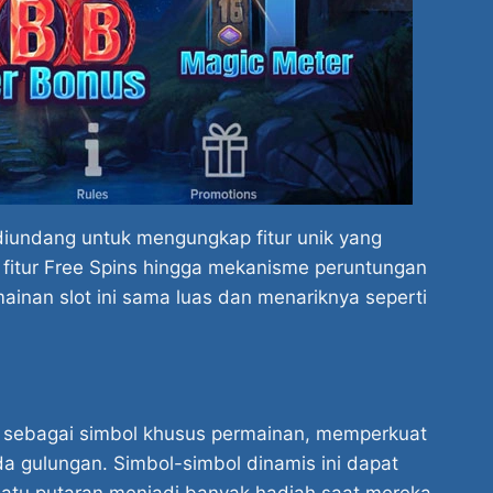
diundang untuk mengungkap fitur unik yang
 fitur Free Spins hingga mekanisme peruntungan
inan slot ini sama luas dan menariknya seperti
ak sebagai simbol khusus permainan, memperkuat
a gulungan. Simbol-simbol dinamis ini dapat
tu putaran menjadi banyak hadiah saat mereka