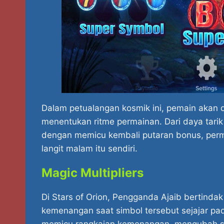
Dalam petualangan kosmik ini, pemain akan 
menentukan ritme permainan. Dari daya tarik
dengan memicu kembali putaran bonus, perma
langit malam itu sendiri.
Magic Multipliers
Di Stars of Orion, Pengganda Ajaib bertind
kemenangan saat simbol tersebut sejajar pad
memicu rangkaian kemenangan, mengubah sa