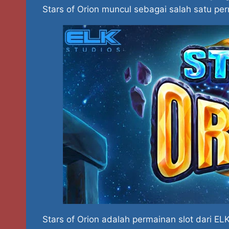
Stars of Orion muncul sebagai salah satu pe
Stars of Orion adalah permainan slot dari 