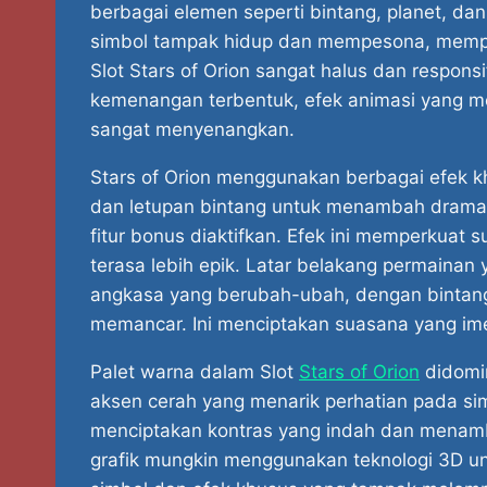
berbagai elemen seperti bintang, planet, da
simbol tampak hidup dan mempesona, mempe
Slot Stars of Orion sangat halus dan respons
kemenangan terbentuk, efek animasi yang m
sangat menyenangkan.
Stars of Orion menggunakan berbagai efek kh
dan letupan bintang untuk menambah drama 
fitur bonus diaktifkan. Efek ini memperkua
terasa lebih epik. Latar belakang permaina
angkasa yang berubah-ubah, dengan bintang
memancar. Ini menciptakan suasana yang im
Palet warna dalam Slot
Stars of Orion
didomin
aksen cerah yang menarik perhatian pada si
menciptakan kontras yang indah dan menamb
grafik mungkin menggunakan teknologi 3D u