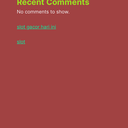
Recent Comments
No comments to show.
slot gacor hari ini
slot