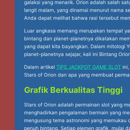
galaksi yang menarik. Orion adalah salah satu 
langit malam, yang dinamai menurut nama se
Anda dapat melihat bahwa rasi tersebut me
Luar angkasa memang merupakan tempat yang
bintang dan planet-planetnya dikatakan memi
yang dapat kita bayangkan. Dalam mitologi Yu
planet-planetnya sejajar, kali ini Bintang Ori
Dalam artikel
TIPS JACKPOT GAME SLOT
ini
Stars of Orion dan apa yang membuat permai
Grafik Berkualitas Tinggi
Stars of Orion adalah permainan slot yang me
menghadirkan pengalaman bermain yang men
mengusung tema astronomi yang memukau de
penuh bintang. Setiap elemen grafik, mulai d