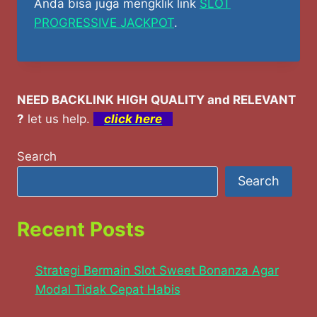
Anda bisa juga mengklik link
SLOT
PROGRESSIVE JACKPOT
.
NEED BACKLINK HIGH QUALITY and RELEVANT
?
let us help.
click here
Search
Search
Recent Posts
Strategi Bermain Slot Sweet Bonanza Agar
Modal Tidak Cepat Habis