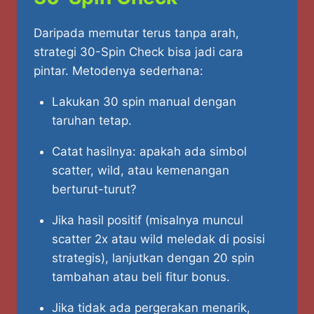
Daripada memutar terus tanpa arah,
strategi 30-Spin Check bisa jadi cara
pintar. Metodenya sederhana:
Lakukan 30 spin manual dengan
taruhan tetap.
Catat hasilnya: apakah ada simbol
scatter, wild, atau kemenangan
berturut-turut?
Jika hasil positif (misalnya muncul
scatter 2x atau wild meledak di posisi
strategis), lanjutkan dengan 20 spin
tambahan atau beli fitur bonus.
Jika tidak ada pergerakan menarik,