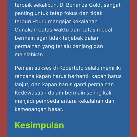
terbaik sekalipun. Di Bonanza Gold, sangat
penting untuk tetap fokus dan tidak
terburu-buru mengejar kekalahan.
Gunakan batas waktu dan batas modal
bermain agar tidak terjebak dalam
permainan yang terlalu panjang dan
melelahkan.
Pemain sukses di Kopertoto selalu memiliki
rencana kapan harus berhenti, kapan harus
lanjut, dan kapan harus ganti permainan.
Kedewasaan dalam bermain sering kali
menjadi pembeda antara kekalahan dan
kemenangan besar.
Kesimpulan