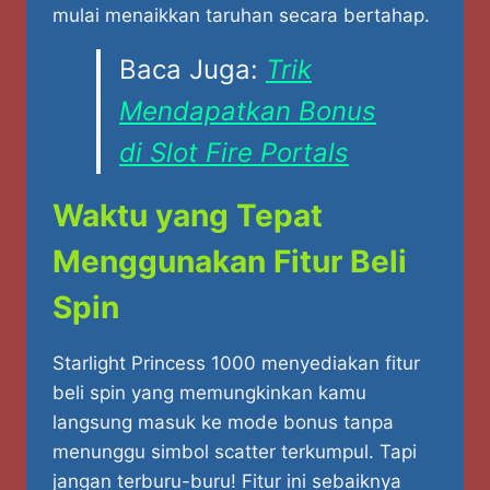
mulai menaikkan taruhan secara bertahap.
Baca Juga:
Trik
Mendapatkan Bonus
di Slot Fire Portals
Waktu yang Tepat
Menggunakan Fitur Beli
Spin
Starlight Princess 1000 menyediakan fitur
beli spin yang memungkinkan kamu
langsung masuk ke mode bonus tanpa
menunggu simbol scatter terkumpul. Tapi
jangan terburu-buru! Fitur ini sebaiknya