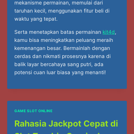
mekanisme permainan, memulai dari
taruhan kecil, menggunakan fitur beli di
waktu yang tepat.
Serta menetapkan batas permainan
kit4d
,
kamu bisa meningkatkan peluang meraih
kemenangan besar. Bermainlah dengan
cerdas dan nikmati prosesnya karena di
balik layar bercahaya sang putri, ada
potensi cuan luar biasa yang menanti!
GAME SLOT ONLINE
Rahasia Jackpot Cepat di