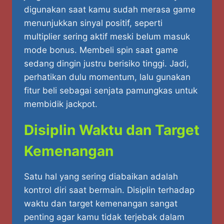
digunakan saat kamu sudah merasa game
menunjukkan sinyal positif, seperti
multiplier sering aktif meski belum masuk
mode bonus. Membeli spin saat game
sedang dingin justru berisiko tinggi. Jadi,
perhatikan dulu momentum, lalu gunakan
fitur beli sebagai senjata pamungkas untuk
membidik jackpot.
Disiplin Waktu dan Target
Kemenangan
Satu hal yang sering diabaikan adalah
kontrol diri saat bermain. Disiplin terhadap
waktu dan target kemenangan sangat
penting agar kamu tidak terjebak dalam