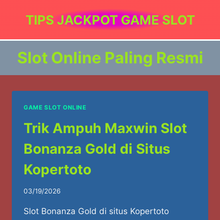
Skip
TIPS JACKPOT GAME SLOT
to
content
Slot Online Paling Resmi
GAME SLOT ONLINE
Trik Ampuh Maxwin Slot
Bonanza Gold di Situs
Kopertoto
03/19/2026
Slot Bonanza Gold di situs Kopertoto