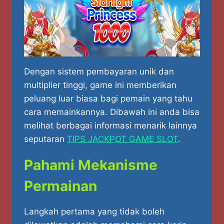
Dengan sistem pembayaran unik dan
multiplier tinggi, game ini memberikan
peluang luar biasa bagi pemain yang tahu
cara memainkannya. Dibawah ini anda bisa
melihat berbagai informasi menarik lainnya
seputaran
TIPS JACKPOT GAME SLOT
.
Pahami Mekanisme
Permainan
Langkah pertama yang tidak boleh