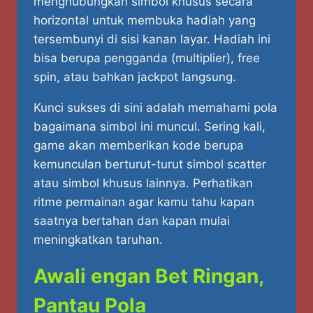
menghubungkan simbol khusus secara
horizontal untuk membuka hadiah yang
tersembunyi di sisi kanan layar. Hadiah ini
bisa berupa pengganda (multiplier), free
spin, atau bahkan jackpot langsung.
Kunci sukses di sini adalah memahami pola
bagaimana simbol ini muncul. Sering kali,
game akan memberikan kode berupa
kemunculan berturut-turut simbol scatter
atau simbol khusus lainnya. Perhatikan
ritme permainan agar kamu tahu kapan
saatnya bertahan dan kapan mulai
meningkatkan taruhan.
Awali engan Bet Ringan,
Pantau Pola