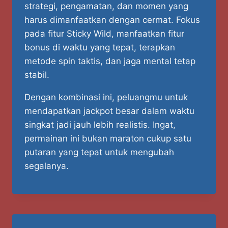
strategi, pengamatan, dan momen yang
harus dimanfaatkan dengan cermat. Fokus
pada fitur Sticky Wild, manfaatkan fitur
bonus di waktu yang tepat, terapkan
metode spin taktis, dan jaga mental tetap
stabil.
Dengan kombinasi ini, peluangmu untuk
mendapatkan jackpot besar dalam waktu
singkat jadi jauh lebih realistis. Ingat,
permainan ini bukan maraton cukup satu
putaran yang tepat untuk mengubah
segalanya.