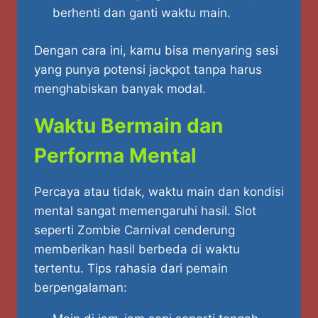
berhenti dan ganti waktu main.
Dengan cara ini, kamu bisa menyaring sesi
yang punya potensi jackpot tanpa harus
menghabiskan banyak modal.
Waktu Bermain dan
Performa Mental
Percaya atau tidak, waktu main dan kondisi
mental sangat memengaruhi hasil. Slot
seperti Zombie Carnival cenderung
memberikan hasil berbeda di waktu
tertentu. Tips rahasia dari pemain
berpengalaman: