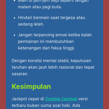
Main di jam-jam sepi seperti tengah
malam atau pagi buta.
Hindari bermain saat tergesa atau
sedang lelah.
Jangan terpancing emosi ketika kalah
permainan ini membutuhkan
ketenangan dan fokus tinggi.
Dengan kondisi mental stabil, keputusan
taruhan akan jauh lebih rasional dan tepat
sasaran.
Kesimpulan
Jackpot cepat di
Zombie Carnival
versi
terbaru bukan cuma soal hoki. Ada