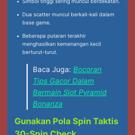
Simbol tinggi sering muncul berdekatan.
Dua scatter muncul berkali-kali dalam
base game.
Beberapa putaran terakhir
menghasilkan kemenangan kecil
berturut-turut.
Baca Juga:
Bocoran
Tips Gacor Dalam
Bermain Slot Pyramid
Bonanza
Gunakan Pola Spin Taktis
30-Spin Check