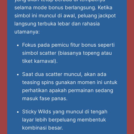
selama mode bonus berlangsung. Ketika
simbol ini muncul di awal, peluang jackpot
langsung terbuka lebar dan rahasia
utamanya:
Fokus pada pemicu fitur bonus seperti
simbol scatter (biasanya topeng atau
tiket karnaval).
Saat dua scatter muncul, akan ada
teasing spins gunakan momen ini untuk
perhatikan apakah permainan sedang
masuk fase panas.
Sticky Wilds yang muncul di tengah
layar lebih berpeluang membentuk
kombinasi besar.