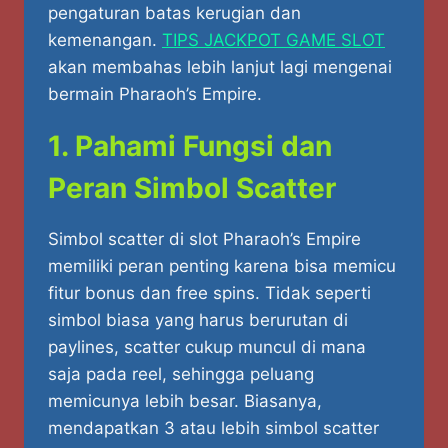
pengaturan batas kerugian dan
kemenangan.
TIPS JACKPOT GAME SLOT
akan membahas lebih lanjut lagi mengenai
bermain Pharaoh’s Empire.
1. Pahami Fungsi dan
Peran Simbol Scatter
Simbol scatter di slot Pharaoh’s Empire
memiliki peran penting karena bisa memicu
fitur bonus dan free spins. Tidak seperti
simbol biasa yang harus berurutan di
paylines, scatter cukup muncul di mana
saja pada reel, sehingga peluang
memicunya lebih besar. Biasanya,
mendapatkan 3 atau lebih simbol scatter