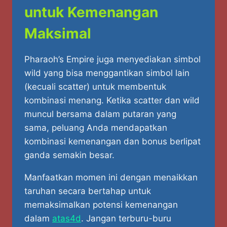
untuk Kemenangan
Maksimal
Pharaoh’s Empire juga menyediakan simbol
wild yang bisa menggantikan simbol lain
(kecuali scatter) untuk membentuk
kombinasi menang. Ketika scatter dan wild
muncul bersama dalam putaran yang
sama, peluang Anda mendapatkan
kombinasi kemenangan dan bonus berlipat
ganda semakin besar.
Manfaatkan momen ini dengan menaikkan
taruhan secara bertahap untuk
memaksimalkan potensi kemenangan
dalam
atas4d
. Jangan terburu-buru