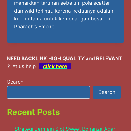
menaikkan taruhan sebelum pola scatter
dan wild terlihat, karena keduanya adalah
kunci utama untuk kemenangan besar di
Pharaoh’s Empire.
NEED BACKLINK HIGH QUALITY and RELEVANT
?
let us help.
click here
Search
Search
Recent Posts
Strategi Bermain Slot Sweet Bonanza Agar