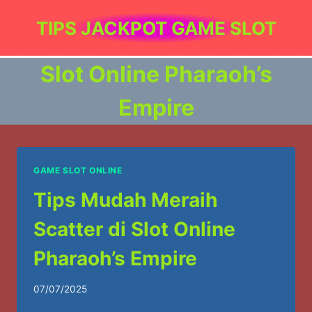
Skip
TIPS JACKPOT GAME SLOT
to
content
Slot Online Pharaoh’s
Empire
GAME SLOT ONLINE
Tips Mudah Meraih
Scatter di Slot Online
Pharaoh’s Empire
07/07/2025