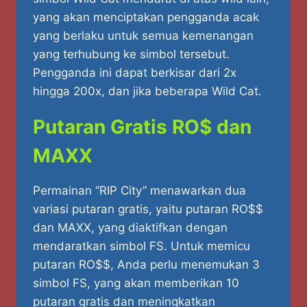
yang akan menciptakan pengganda acak
yang berlaku untuk semua kemenangan
yang terhubung ke simbol tersebut.
Pengganda ini dapat berkisar dari 2x
hingga 200x, dan jika beberapa Wild Cat.
Putaran Gratis RO$ dan
MAXX
Permainan “RIP City” menawarkan dua
variasi putaran gratis, yaitu putaran RO$$
dan MAXX, yang diaktifkan dengan
mendaratkan simbol FS. Untuk memicu
putaran RO$$, Anda perlu menemukan 3
simbol FS, yang akan memberikan 10
putaran gratis dan meningkatkan