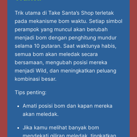
Trik utama di Take Santa’s Shop terletak
pada mekanisme bom waktu. Setiap simbol
perampok yang muncul akan berubah
menjadi bom dengan penghitung mundur
selama 10 putaran. Saat waktunya habis,
semua bom akan meledak secara
bersamaan, mengubah posisi mereka
menjadi Wild, dan meningkatkan peluang
kombinasi besar.
Tips penting:
Amati posisi bom dan kapan mereka
akan meledak.
Jika kamu melihat banyak bom
mendekati giliran meledak, tingkatkan