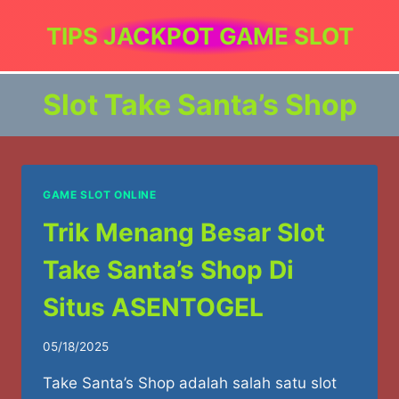
Skip
TIPS JACKPOT GAME SLOT
to
content
Slot Take Santa’s Shop
GAME SLOT ONLINE
Trik Menang Besar Slot
Take Santa’s Shop Di
Situs ASENTOGEL
05/18/2025
Take Santa’s Shop adalah salah satu slot