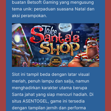
buatan Betsoft Gaming yang mengusung
tema unik: perpaduan suasana Natal dan
aksi perampokan.
Slot ini tampil beda dengan latar visual
meriah, penuh lampu dan salju, namun
menghadirkan karakter utama berupa
Santa jahat yang siap mencuri hadiah. Di
situs ASENTOGEL, game ini tersedia
dengan tampilan jernih dan performa