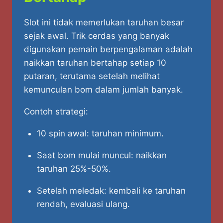
Slot ini tidak memerlukan taruhan besar
sejak awal. Trik cerdas yang banyak
digunakan pemain berpengalaman adalah
naikkan taruhan bertahap setiap 10
putaran, terutama setelah melihat
kemunculan bom dalam jumlah banyak.
Contoh strategi:
10 spin awal: taruhan minimum.
Saat bom mulai muncul: naikkan
taruhan 25%-50%.
Setelah meledak: kembali ke taruhan
rendah, evaluasi ulang.