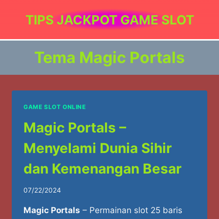
Skip
TIPS JACKPOT GAME SLOT
to
content
Tema Magic Portals
GAME SLOT ONLINE
Magic Portals –
Menyelami Dunia Sihir
dan Kemenangan Besar
07/22/2024
Magic Portals
– Permainan slot 25 baris