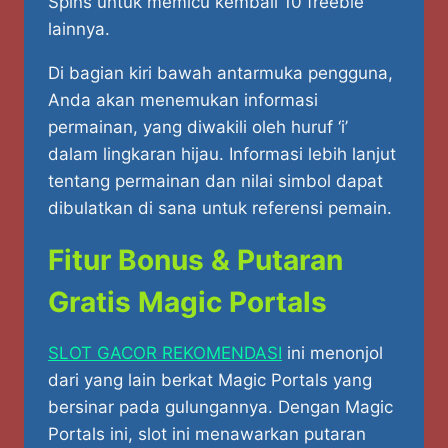
Spins untuk memicu kembali 10 freebie
lainnya.
Di bagian kiri bawah antarmuka pengguna,
Anda akan menemukan informasi
permainan, yang diwakili oleh huruf ‘i’
dalam lingkaran hijau. Informasi lebih lanjut
tentang permainan dan nilai simbol dapat
dibulatkan di sana untuk referensi pemain.
Fitur Bonus & Putaran
Gratis Magic Portals
SLOT GACOR REKOMENDASI
ini menonjol
dari yang lain berkat Magic Portals yang
bersinar pada gulungannya. Dengan Magic
Portals ini, slot ini menawarkan putaran