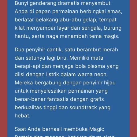
Bunyi genderang dramatis menyambut
Anda di papan permainan berbingkai emas,
berlatar belakang abu-abu gelap, tempat
kilat menyambar layar dan serigala, burung
hantu, serta naga menambah tema magis.
Dua penyihir cantik, satu berambut merah
dan satunya lagi biru. Memiliki mata
berapi-api dan menjaga bola plasma yang
diisi dengan listrik dalam warna neon.
Mereka bergabung dengan penyihir hijau
untuk menyelesaikan permainan yang
benar-benar fantastis dengan grafis
berkualitas tinggi dan soundtrack yang
hebat.
Saat Anda berhasil membuka Magic