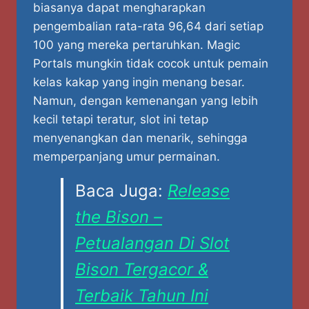
biasanya dapat mengharapkan
pengembalian rata-rata 96,64 dari setiap
100 yang mereka pertaruhkan. Magic
Portals mungkin tidak cocok untuk pemain
kelas kakap yang ingin menang besar.
Namun, dengan kemenangan yang lebih
kecil tetapi teratur, slot ini tetap
menyenangkan dan menarik, sehingga
memperpanjang umur permainan.
Baca Juga:
Release
the Bison –
Petualangan Di Slot
Bison Tergacor &
Terbaik Tahun Ini