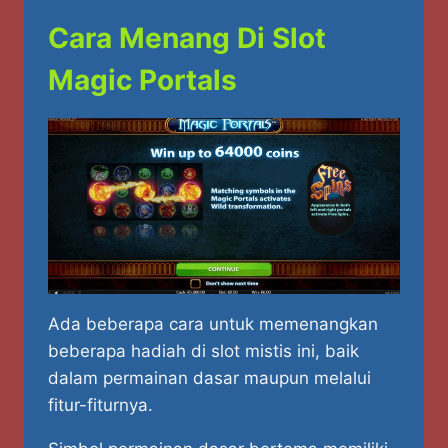
Cara Menang Di Slot
Magic Portals
Ada beberapa cara untuk memenangkan
beberapa hadiah di slot mistis ini, baik
dalam permainan dasar maupun melalui
fitur-fiturnya.