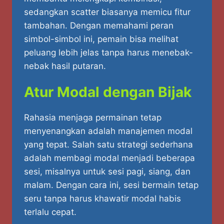
sedangkan scatter biasanya memicu fitur
tambahan. Dengan memahami peran
simbol-simbol ini, pemain bisa melihat
peluang lebih jelas tanpa harus menebak-
nebak hasil putaran.
Atur Modal dengan Bijak
Rahasia menjaga permainan tetap
menyenangkan adalah manajemen modal
yang tepat. Salah satu strategi sederhana
adalah membagi modal menjadi beberapa
sesi, misalnya untuk sesi pagi, siang, dan
malam. Dengan cara ini, sesi bermain tetap
seru tanpa harus khawatir modal habis
terlalu cepat.