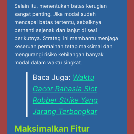
Selain itu, menentukan batas kerugian
sangat penting. Jika modal sudah
mencapai batas tertentu, sebaiknya
berhenti sejenak dan lanjut di sesi
berikutnya. Strategi ini membantu menjaga
keseruan permainan tetap maksimal dan
mengurangi risiko kehilangan banyak
modal dalam waktu singkat.
Baca Juga:
Waktu
Gacor Rahasia Slot
Robber Strike Yang
Jarang Terbongkar
Maksimalkan Fitur