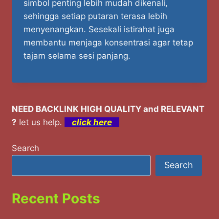
simbol penting lebih mudah dikenali,
sehingga setiap putaran terasa lebih
menyenangkan. Sesekali istirahat juga
membantu menjaga konsentrasi agar tetap
tajam selama sesi panjang.
NEED BACKLINK HIGH QUALITY and RELEVANT
?
let us help.
click here
Search
Search
Recent Posts