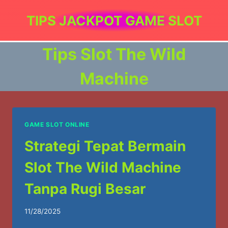
Skip
TIPS JACKPOT GAME SLOT
to
content
Tips Slot The Wild
Machine
GAME SLOT ONLINE
Strategi Tepat Bermain
Slot The Wild Machine
Tanpa Rugi Besar
11/28/2025