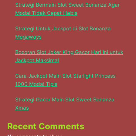
Strategi Bermain Slot Sweet Bonanza Agar
Modal Tidak Cepat Habis
Strategi Untuk Jackpot di Slot Bonanza
Megaways
Bocoran Slot Joker King Gacor Hari Ini untuk
Jackpot Maksimal
Cara Jackpot Main Slot Starlight Princess
1000 Modal Tipis
Strategi Gacor Main Slot Sweet Bonanza
Xmas
Recent Comments