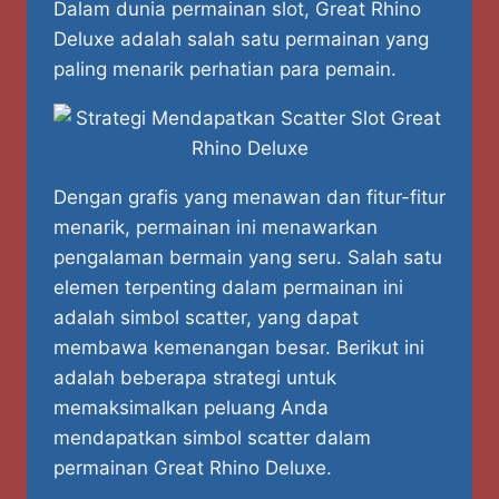
Dalam dunia permainan slot, Great Rhino
Deluxe adalah salah satu permainan yang
paling menarik perhatian para pemain.
Dengan grafis yang menawan dan fitur-fitur
menarik, permainan ini menawarkan
pengalaman bermain yang seru. Salah satu
elemen terpenting dalam permainan ini
adalah simbol scatter, yang dapat
membawa kemenangan besar. Berikut ini
adalah beberapa strategi untuk
memaksimalkan peluang Anda
mendapatkan simbol scatter dalam
permainan Great Rhino Deluxe.