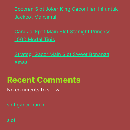
Bocoran Slot Joker King Gacor Hari Ini untuk
Jackpot Maksimal
Cara Jackpot Main Slot Starlight Princess
1000 Modal Tipis
Strategi Gacor Main Slot Sweet Bonanza
Xmas
Recent Comments
No comments to show.
slot gacor hari ini
slot