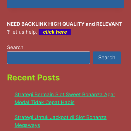
NEED BACKLINK HIGH QUALITY and RELEVANT
?
let us help.
click here
Search
Search
Recent Posts
Strategi Bermain Slot Sweet Bonanza Agar
Modal Tidak Cepat Habis
Strategi Untuk Jackpot di Slot Bonanza
Megaways