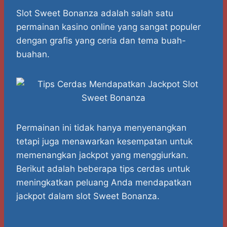
h
a
e
e
k
i
a
c
s
l
y
n
Slot Sweet Bonanza adalah salah satu
t
e
s
e
p
e
permainan kasino online yang sangat populer
s
b
e
g
e
dengan grafis yang ceria dan tema buah-
A
o
n
r
buahan.
p
o
g
a
p
k
e
m
r
Permainan ini tidak hanya menyenangkan
tetapi juga menawarkan kesempatan untuk
memenangkan jackpot yang menggiurkan.
Berikut adalah beberapa tips cerdas untuk
meningkatkan peluang Anda mendapatkan
jackpot dalam slot Sweet Bonanza.