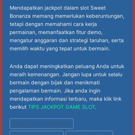
Mendapatkan jackpot dalam slot Sweet
Bonanza memang memerlukan keberuntungan,
tetapi dengan memahami cara kerja
permainan, memanfaatkan fitur demo,
mengatur anggaran dan strategi taruhan, serta
memilih waktu yang tepat untuk bermain.
Anda dapat meningkatkan peluang Anda untuk
meraih kemenangan. Jangan lupa untuk selalu
bermain dengan bijak dan menikmati
pengalaman bermain. Jika anda ingin
mendapatkan informasi terbaru, maka klik link
berikut
TIPS JACKPOT GAME SLOT
.
Post
#
Jackpot Slot Sweet Bonanza
Tags: