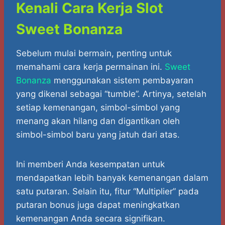
Kenali Cara Kerja Slot
Sweet Bonanza
Sebelum mulai bermain, penting untuk
memahami cara kerja permainan ini.
Sweet
Bonanza
menggunakan sistem pembayaran
yang dikenal sebagai “tumble”. Artinya, setelah
setiap kemenangan, simbol-simbol yang
menang akan hilang dan digantikan oleh
simbol-simbol baru yang jatuh dari atas.
Ini memberi Anda kesempatan untuk
mendapatkan lebih banyak kemenangan dalam
satu putaran. Selain itu, fitur “Multiplier” pada
putaran bonus juga dapat meningkatkan
kemenangan Anda secara signifikan.