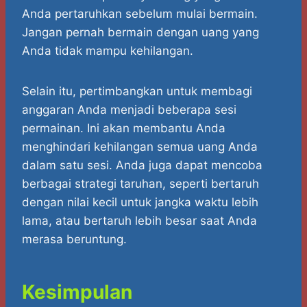
Anda pertaruhkan sebelum mulai bermain.
Jangan pernah bermain dengan uang yang
Anda tidak mampu kehilangan.
Selain itu, pertimbangkan untuk membagi
anggaran Anda menjadi beberapa sesi
permainan. Ini akan membantu Anda
menghindari kehilangan semua uang Anda
dalam satu sesi. Anda juga dapat mencoba
berbagai strategi taruhan, seperti bertaruh
dengan nilai kecil untuk jangka waktu lebih
lama, atau bertaruh lebih besar saat Anda
merasa beruntung.
Kesimpulan