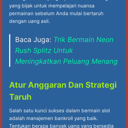
yang bijak untuk mempelajari nuansa
permainan sebelum Anda mulai bertaruh
dengan uang asli.
Baca Juga:
Trik Bermain Neon
Rush Splitz Untuk
Meningkatkan Peluang Menang
Atur Anggaran Dan Strategi
Taruh
Salah satu kunci sukses dalam bermain slot
adalah manajemen bankroll yang baik.
Tentukan berapa banyak uang yang bersedia