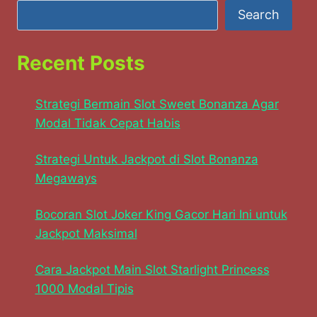
Search
Recent Posts
Strategi Bermain Slot Sweet Bonanza Agar
Modal Tidak Cepat Habis
Strategi Untuk Jackpot di Slot Bonanza
Megaways
Bocoran Slot Joker King Gacor Hari Ini untuk
Jackpot Maksimal
Cara Jackpot Main Slot Starlight Princess
1000 Modal Tipis