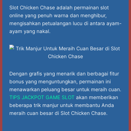
h
a
e
e
k
i
a
c
s
l
y
n
Slot Chicken Chase adalah permainan slot
t
e
s
e
p
e
online yang penuh warna dan menghibur,
s
b
e
g
e
mengisahkan petualangan lucu di antara ayam-
A
o
n
r
ayam yang nakal.
p
o
g
a
p
k
e
m
r
Dengan grafis yang menarik dan berbagai fitur
bonus yang menguntungkan, permainan ini
menawarkan peluang besar untuk meraih cuan.
TIPS JACKPOT GAME SLOT
akan memberikan
beberapa trik manjur untuk membantu Anda
meraih cuan besar di Slot Chicken Chase.