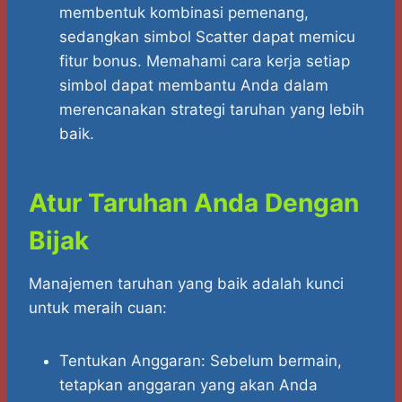
membentuk kombinasi pemenang,
sedangkan simbol Scatter dapat memicu
fitur bonus. Memahami cara kerja setiap
simbol dapat membantu Anda dalam
merencanakan strategi taruhan yang lebih
baik.
Atur Taruhan Anda Dengan
Bijak
Manajemen taruhan yang baik adalah kunci
untuk meraih cuan:
Tentukan Anggaran: Sebelum bermain,
tetapkan anggaran yang akan Anda