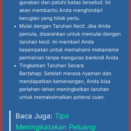
gunakan dan patuhi batas tersebut. Ini
akan membantu Anda menghindari
kerugian yang tidak perlu.
Mulai dengan Taruhan Kecil: Jika Anda
pemula, disarankan untuk memulai dengan
taruhan kecil. Ini memberi Anda
kesempatan untuk memahami mekanisme
permainan tanpa menguras bankroll Anda.
Tingkatkan Taruhan Secara
Bertahap: Setelah merasa nyaman dan
mendapatkan kemenangan, Anda bisa
perlahan-lahan meningkatkan taruhan
untuk memaksimalkan potensi cuan.
Baca Juga:
Tips
Meningkatakan Peluang