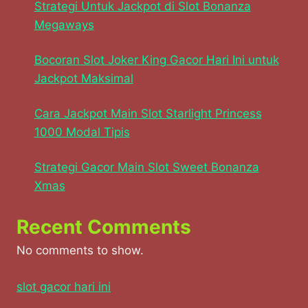
Strategi Untuk Jackpot di Slot Bonanza
Megaways
Bocoran Slot Joker King Gacor Hari Ini untuk
Jackpot Maksimal
Cara Jackpot Main Slot Starlight Princess
1000 Modal Tipis
Strategi Gacor Main Slot Sweet Bonanza
Xmas
Recent Comments
No comments to show.
slot gacor hari ini