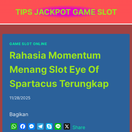
Skip
TIPS JACKPOT GAME SLOT
to
content
GAME SLOT ONLINE
Rahasia Momentum
Menang Slot Eye Of
Spartacus Terungkap
11/28/2025
Bagikan
W
F
M
T
S
L
X
Share