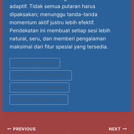
adaptif. Tidak semua putaran harus
dipaksakan; menunggu tanda-tanda
momentum aktif justru lebih efektif.
Pendekatan ini membuat setiap sesi lebih
natural, seru, dan memberi pengalaman
maksimal dari fitur spesial yang tersedia.
Post
#
Slot Eye Of Spartacus
Tags:
#
TIPS JACKPOT GAME SLOT
#
Tips Slot Eye Of Spartacus
#
Trik Slot Eye Of Spartacus
Post
PREVIOUS
NEXT