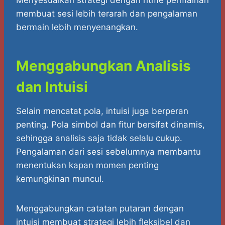
Menyesuaikan strategi dengan ritme permainan
membuat sesi lebih terarah dan pengalaman
bermain lebih menyenangkan.
Menggabungkan Analisis
dan Intuisi
Selain mencatat pola, intuisi juga berperan
penting. Pola simbol dan fitur bersifat dinamis,
sehingga analisis saja tidak selalu cukup.
Pengalaman dari sesi sebelumnya membantu
menentukan kapan momen penting
kemungkinan muncul.
Menggabungkan catatan putaran dengan
intuisi membuat strategi lebih fleksibel dan