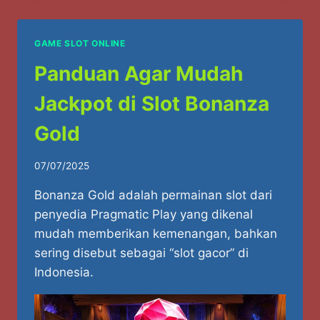
GAME SLOT ONLINE
Panduan Agar Mudah
Jackpot di Slot Bonanza
Gold
07/07/2025
Bonanza Gold adalah permainan slot dari
penyedia Pragmatic Play yang dikenal
mudah memberikan kemenangan, bahkan
sering disebut sebagai “slot gacor” di
Indonesia.