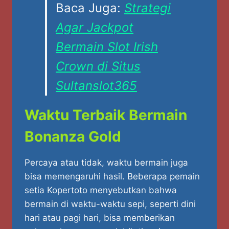
Baca Juga:
Strategi
Agar Jackpot
Bermain Slot Irish
Crown di Situs
Sultanslot365
Waktu Terbaik Bermain
Bonanza Gold
Percaya atau tidak, waktu bermain juga
bisa memengaruhi hasil. Beberapa pemain
setia Kopertoto menyebutkan bahwa
bermain di waktu-waktu sepi, seperti dini
hari atau pagi hari, bisa memberikan