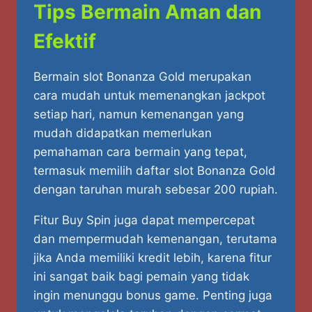
Tips Bermain Aman dan
Efektif
Bermain slot Bonanza Gold merupakan
cara mudah untuk memenangkan jackpot
setiap hari, namun kemenangan yang
mudah didapatkan memerlukan
pemahaman cara bermain yang tepat,
termasuk memilih daftar slot Bonanza Gold
dengan taruhan murah sebesar 200 rupiah.
Fitur Buy Spin juga dapat mempercepat
dan mempermudah kemenangan, terutama
jika Anda memiliki kredit lebih, karena fitur
ini sangat baik bagi pemain yang tidak
ingin menunggu bonus game. Penting juga