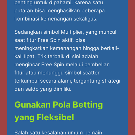
penting untuk dipahami, karena satu
putaran bisa menghasilkan beberapa
kombinasi kemenangan sekaligus.
Sedangkan simbol Multiplier, yang muncul
saat fitur Free Spin aktif, bisa
meningkatkan kemenangan hingga berkali-
kali lipat. Trik terbaik di sini adalah
mengincar Free Spin melalui pembelian
fitur atau menunggu simbol scatter
terkumpul secara alami, tergantung strategi
dan saldo yang dimiliki.
Gunakan Pola Betting
yang Fleksibel
Salah satu kesalahan umum pemain