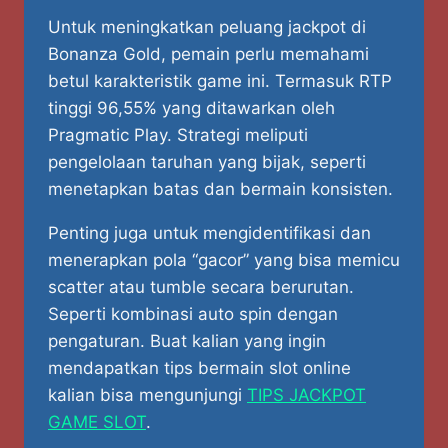
Untuk meningkatkan peluang jackpot di
Bonanza Gold, pemain perlu memahami
betul karakteristik game ini. Termasuk RTP
tinggi 96,55% yang ditawarkan oleh
Pragmatic Play. Strategi meliputi
pengelolaan taruhan yang bijak, seperti
menetapkan batas dan bermain konsisten.
Penting juga untuk mengidentifikasi dan
menerapkan pola “gacor” yang bisa memicu
scatter atau tumble secara berurutan.
Seperti kombinasi auto spin dengan
pengaturan. Buat kalian yang ingin
mendapatkan tips bermain slot online
kalian bisa mengunjungi
TIPS JACKPOT
GAME SLOT
.