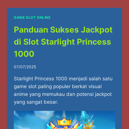
GAME SLOT ONLINE
Panduan Sukses Jackpot
di Slot Starlight Princess
1000
07/07/2025
Starlight Princess 1000 menjadi salah satu
game slot paling populer berkat visual
anime yang memukau dan potensi jackpot
yang sangat besar.