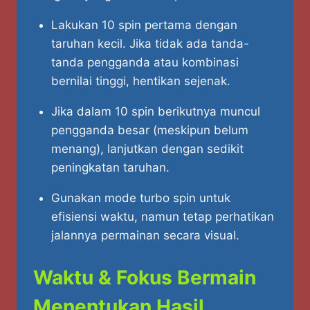
Lakukan 10 spin pertama dengan
taruhan kecil. Jika tidak ada tanda-
tanda pengganda atau kombinasi
bernilai tinggi, hentikan sejenak.
Jika dalam 10 spin berikutnya muncul
pengganda besar (meskipun belum
menang), lanjutkan dengan sedikit
peningkatan taruhan.
Gunakan mode turbo spin untuk
efisiensi waktu, namun tetap perhatikan
jalannya permainan secara visual.
Waktu & Fokus Bermain
Menentukan Hasil