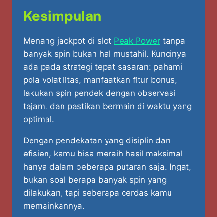
Kesimpulan
Menang jackpot di slot
Peak Power
tanpa
banyak spin bukan hal mustahil. Kuncinya
ada pada strategi tepat sasaran: pahami
pola volatilitas, manfaatkan fitur bonus,
lakukan spin pendek dengan observasi
tajam, dan pastikan bermain di waktu yang
optimal.
Dengan pendekatan yang disiplin dan
efisien, kamu bisa meraih hasil maksimal
hanya dalam beberapa putaran saja. Ingat,
bukan soal berapa banyak spin yang
dilakukan, tapi seberapa cerdas kamu
memainkannya.