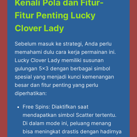
Kenali Pola dan Fitur-
Fitur Penting Lucky
Clover Lady
Sebelum masuk ke strategi, Anda perlu
memahami dulu cara kerja permainan ini.
Lucky Clover Lady memiliki susunan
gulungan 5×3 dengan berbagai simbol
spesial yang menjadi kunci kemenangan
besar dan fitur penting yang perlu
diperhatikan:
Free Spins: Diaktifkan saat
mendapatkan simbol Scatter tertentu.
Di dalam mode ini, peluang menang
bisa meningkat drastis dengan hadirnya