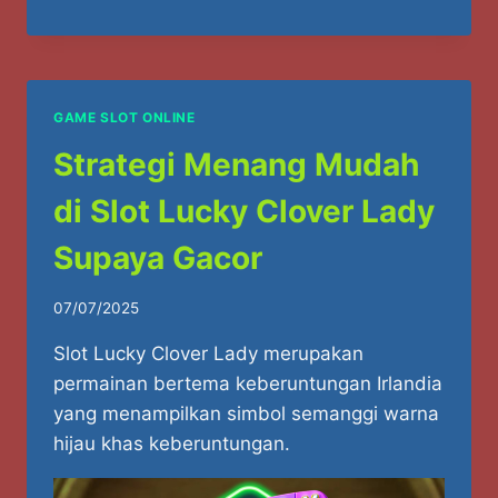
GAME SLOT ONLINE
Strategi Menang Mudah
di Slot Lucky Clover Lady
Supaya Gacor
07/07/2025
Slot Lucky Clover Lady merupakan
permainan bertema keberuntungan Irlandia
yang menampilkan simbol semanggi warna
hijau khas keberuntungan.