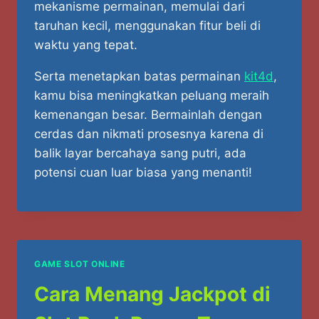
mekanisme permainan, memulai dari
taruhan kecil, menggunakan fitur beli di
waktu yang tepat.
Serta menetapkan batas permainan
kit4d
,
kamu bisa meningkatkan peluang meraih
kemenangan besar. Bermainlah dengan
cerdas dan nikmati prosesnya karena di
balik layar bercahaya sang putri, ada
potensi cuan luar biasa yang menanti!
GAME SLOT ONLINE
Cara Menang Jackpot di