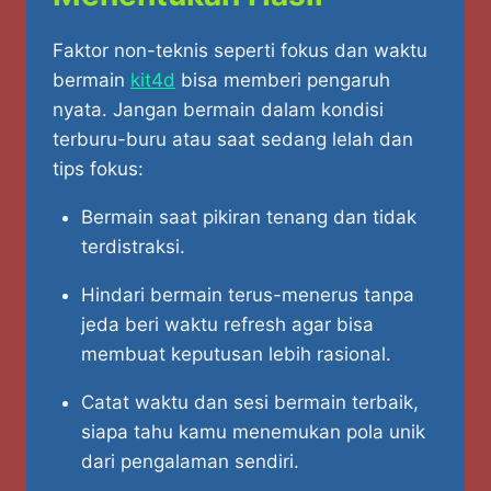
Faktor non-teknis seperti fokus dan waktu
bermain
kit4d
bisa memberi pengaruh
nyata. Jangan bermain dalam kondisi
terburu-buru atau saat sedang lelah dan
tips fokus:
Bermain saat pikiran tenang dan tidak
terdistraksi.
Hindari bermain terus-menerus tanpa
jeda beri waktu refresh agar bisa
membuat keputusan lebih rasional.
Catat waktu dan sesi bermain terbaik,
siapa tahu kamu menemukan pola unik
dari pengalaman sendiri.