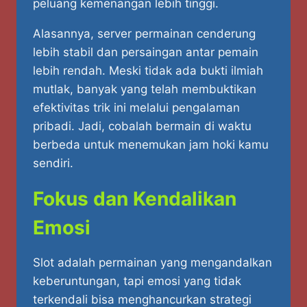
peluang kemenangan lebih tinggi.
Alasannya, server permainan cenderung
lebih stabil dan persaingan antar pemain
lebih rendah. Meski tidak ada bukti ilmiah
mutlak, banyak yang telah membuktikan
efektivitas trik ini melalui pengalaman
pribadi. Jadi, cobalah bermain di waktu
berbeda untuk menemukan jam hoki kamu
sendiri.
Fokus dan Kendalikan
Emosi
Slot adalah permainan yang mengandalkan
keberuntungan, tapi emosi yang tidak
terkendali bisa menghancurkan strategi