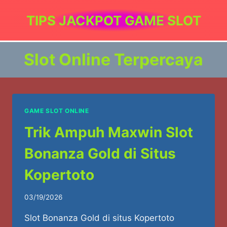
Skip
TIPS JACKPOT GAME SLOT
to
content
Slot Online Terpercaya
GAME SLOT ONLINE
Trik Ampuh Maxwin Slot
Bonanza Gold di Situs
Kopertoto
03/19/2026
Slot Bonanza Gold di situs Kopertoto