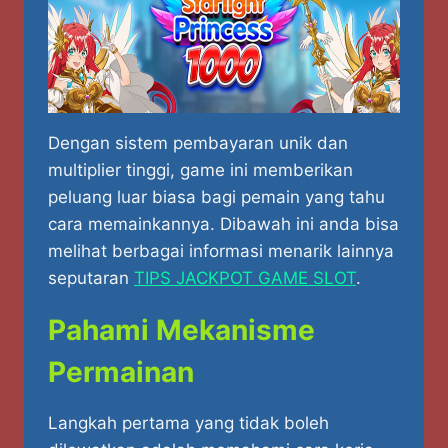
Dengan sistem pembayaran unik dan
multiplier tinggi, game ini memberikan
peluang luar biasa bagi pemain yang tahu
cara memainkannya. Dibawah ini anda bisa
melihat berbagai informasi menarik lainnya
seputaran
TIPS JACKPOT GAME SLOT
.
Pahami Mekanisme
Permainan
Langkah pertama yang tidak boleh