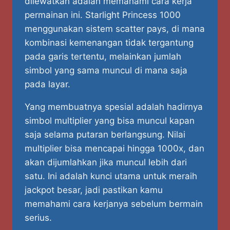
dilewatkan adalah memahami cara kerja
permainan ini. Starlight Princess 1000
menggunakan sistem scatter pays, di mana
kombinasi kemenangan tidak tergantung
pada garis tertentu, melainkan jumlah
simbol yang sama muncul di mana saja
pada layar.
Yang membuatnya spesial adalah hadirnya
simbol multiplier yang bisa muncul kapan
saja selama putaran berlangsung. Nilai
multiplier bisa mencapai hingga 1000x, dan
akan dijumlahkan jika muncul lebih dari
satu. Ini adalah kunci utama untuk meraih
jackpot besar, jadi pastikan kamu
memahami cara kerjanya sebelum bermain
serius.