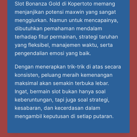
Slot Bonanza Gold di Kopertoto memang
menjanjikan potensi maxwin yang sangat
menggiurkan. Namun untuk mencapainya,
dibutuhkan pemahaman mendalam
terhadap fitur permainan, strategi taruhan
yang fleksibel, manajemen waktu, serta
pengendalian emosi yang baik.
Dengan menerapkan trik-trik di atas secara
konsisten, peluang meraih kemenangan
maksimal akan semakin terbuka lebar.
Ingat, bermain slot bukan hanya soal
keberuntungan, tapi juga soal strategi,
kesabaran, dan kecerdasan dalam
mengambil keputusan di setiap putaran.