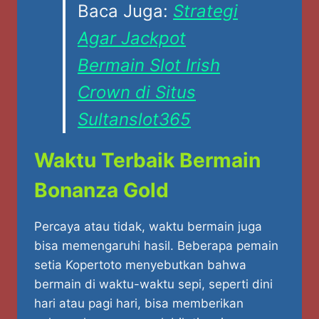
Baca Juga:
Strategi
Agar Jackpot
Bermain Slot Irish
Crown di Situs
Sultanslot365
Waktu Terbaik Bermain
Bonanza Gold
Percaya atau tidak, waktu bermain juga
bisa memengaruhi hasil. Beberapa pemain
setia Kopertoto menyebutkan bahwa
bermain di waktu-waktu sepi, seperti dini
hari atau pagi hari, bisa memberikan