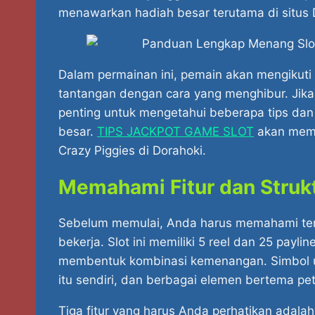
menawarkan hadiah besar terutama di situs 
Dalam permainan ini, pemain akan mengikuti
tantangan dengan cara yang menghibur. Jika 
penting untuk mengetahui beberapa tips dan
besar.
TIPS JACKPOT GAME SLOT
akan memb
Crazy Piggies di Dorahoki.
Memahami Fitur dan Struk
Sebelum memulai, Anda harus memahami terl
bekerja. Slot ini memiliki 5 reel dan 25 pa
membentuk kombinasi kemenangan. Simbol u
itu sendiri, dan berbagai elemen bertema pe
Tiga fitur yang harus Anda perhatikan adalah