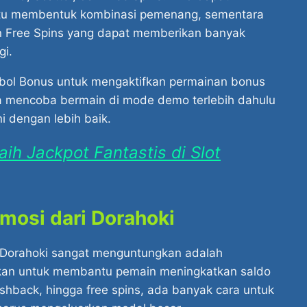
ntu membentuk kombinasi pemenang, sementara
 Free Spins yang dapat memberikan banyak
gi.
mbol Bonus untuk mengaktifkan permainan bonus
a mencoba bermain di mode demo terlebih dahulu
i dengan lebih baik.
aih Jackpot Fantastis di Slot
mosi dari Dorahoki
s Dorahoki sangat menguntungkan adalah
kan untuk membantu pemain meningkatkan saldo
shback, hingga free spins, ada banyak cara untuk