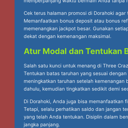
memperpanjang waktu bermain Anda tanpa h
Cek terus halaman promosi di Dorahoki agar 
Memanfaatkan bonus deposit atau bonus ref
memenangkan jackpot besar. Gunakan setiap
dekat dengan kemenangan maksimal.
Atur Modal dan Tentukan 
Salah satu kunci untuk menang di Three Craz
Tentukan batas taruhan yang sesuai dengan 
meningkatkan taruhan setelah kemenangan bes
dahulu, kemudian tingkatkan sedikit demi se
Di Dorahoki, Anda juga bisa memanfaatkan fi
Tetapi, selalu perhatikan saldo dan jangan t
yang telah Anda tentukan. Disiplin dalam b
jangka panjang.