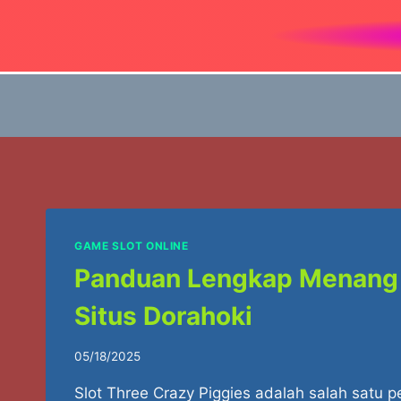
Skip
to
content
GAME SLOT ONLINE
Panduan Lengkap Menang S
Situs Dorahoki
05/18/2025
Slot Three Crazy Piggies adalah salah satu 