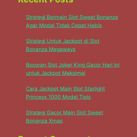
Strategi Bermain Slot Sweet Bonanza
Agar Modal Tidak Cepat Habis
Strategi Untuk Jackpot di Slot
Bonanza Megaways
Bocoran Slot Joker King Gacor Hari Ini
untuk Jackpot Maksimal
Cara Jackpot Main Slot Starlight
Princess 1000 Modal Tipis
Strategi Gacor Main Slot Sweet
Bonanza Xmas